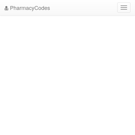
PharmacyCodes
Toggl
navig