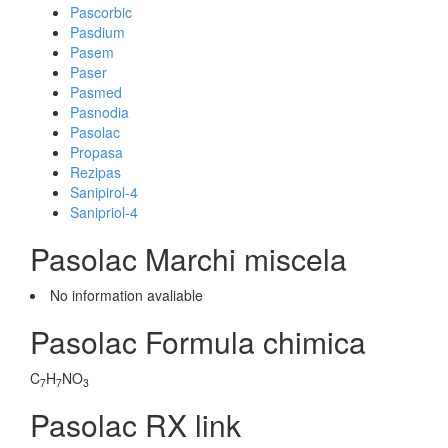
Pascorbic
Pasdium
Pasem
Paser
Pasmed
Pasnodia
Pasolac
Propasa
Rezipas
Sanipirol-4
Sanipriol-4
Pasolac Marchi miscela
No information avaliable
Pasolac Formula chimica
C
H
NO
7
7
3
Pasolac RX link