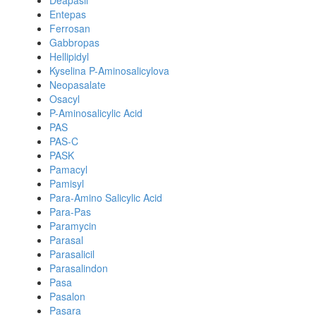
Deapasil
Entepas
Ferrosan
Gabbropas
Hellipidyl
Kyselina P-Aminosalicylova
Neopasalate
Osacyl
P-Aminosalicylic Acid
PAS
PAS-C
PASK
Pamacyl
Pamisyl
Para-Amino Salicylic Acid
Para-Pas
Paramycin
Parasal
Parasalicil
Parasalindon
Pasa
Pasalon
Pasara