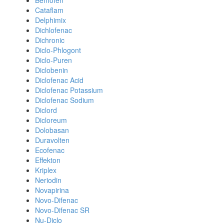
Benfofen
Cataflam
Delphimix
Dichlofenac
Dichronic
Diclo-Phlogont
Diclo-Puren
Diclobenin
Diclofenac Acid
Diclofenac Potassium
Diclofenac Sodium
Diclord
Dicloreum
Dolobasan
Duravolten
Ecofenac
Effekton
Kriplex
Neriodin
Novapirina
Novo-Difenac
Novo-Difenac SR
Nu-Diclo