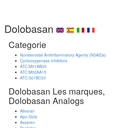
Dolobasan
Categorie
Nonsteroidal Antiinflammatory Agents (NSAIDs)
Cyclooxygenase Inhibitors
ATC:M01AB05
ATC:M02AA15
ATC:S01BC03
Dolobasan Les marques,
Dolobasan Analogs
Allvoran
Apo-Diclo
Assaren