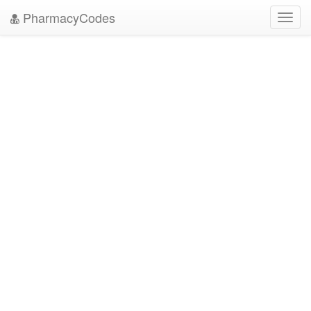
PharmacyCodes
Toggl
navig