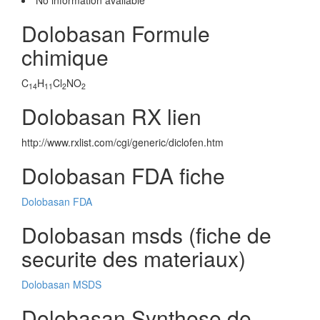
No information avaliable
Dolobasan Formule
chimique
C
H
Cl
NO
14
11
2
2
Dolobasan RX lien
http://www.rxlist.com/cgi/generic/diclofen.htm
Dolobasan FDA fiche
Dolobasan FDA
Dolobasan msds (fiche de
securite des materiaux)
Dolobasan MSDS
Dolobasan Synthese de