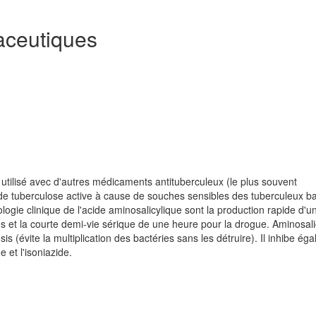
aceutiques
utilisé avec d'autres médicaments antituberculeux (le plus souvent
s de tuberculose active à cause de souches sensibles des tuberculeux bac
gie clinique de l'acide aminosalicylique sont la production rapide d'u
es et la courte demi-vie sérique de une heure pour la drogue. Aminosali
s (évite la multiplication des bactéries sans les détruire). Il inhibe ég
 et l'isoniazide.