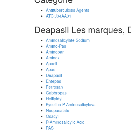
Antituberculosis Agents
ATC:J04AA01
Deapasil Les marques, 
Aminosalicylate Sodium
Amino-Pas
Aminopar
Aminox
Apacil
Apas
Deapasil
Entepas
Ferrosan
Gabbropas
Hellipidyl
Kyselina P-Aminosalicylova
Neopasalate
Osacyl
P-Aminosalicylic Acid
PAS