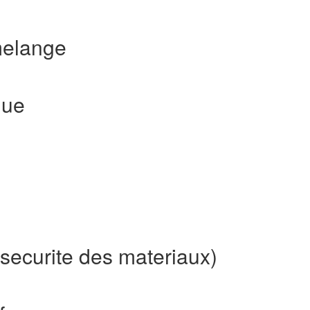
melange
que
securite des materiaux)