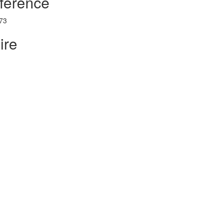
ference
-73
ire