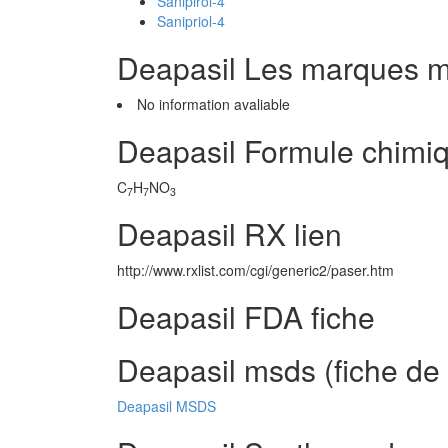
Sanipirol-4
Sanipriol-4
Deapasil Les marques 
No information avaliable
Deapasil Formule chimi
C
H
NO
7
7
3
Deapasil RX lien
http://www.rxlist.com/cgi/generic2/paser.htm
Deapasil FDA fiche
Deapasil msds (fiche de 
Deapasil MSDS