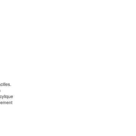
illes.
n
cylique
alement