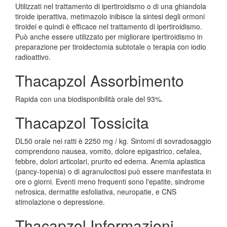
Utilizzati nel trattamento di ipertiroidismo o di una ghiandola
tiroide iperattiva, metimazolo inibisce la sintesi degli ormoni
tiroidei e quindi è efficace nel trattamento di ipertiroidismo.
Può anche essere utilizzato per migliorare ipertiroidismo in
preparazione per tiroidectomia subtotale o terapia con iodio
radioattivo.
Thacapzol Assorbimento
Rapida con una biodisponibilità orale del 93%.
Thacapzol Tossicita
DL50 orale nei ratti è 2250 mg / kg. Sintomi di sovradosaggio
comprendono nausea, vomito, dolore epigastrico, cefalea,
febbre, dolori articolari, prurito ed edema. Anemia aplastica
(pancy-topenia) o di agranulocitosi può essere manifestata in
ore o giorni. Eventi meno frequenti sono l'epatite, sindrome
nefrosica, dermatite esfoliativa, neuropatie, e CNS
stimolazione o depressione.
Thacapzol Informazioni