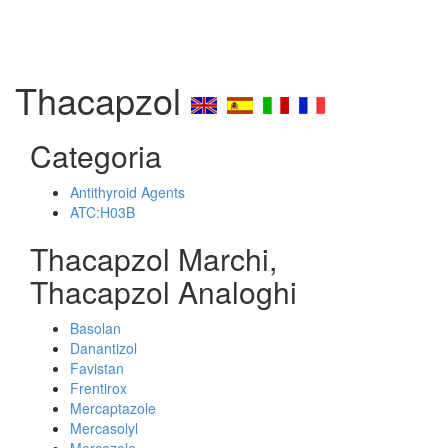
Thacapzol
Categoria
Antithyroid Agents
ATC:H03B
Thacapzol Marchi,
Thacapzol Analoghi
Basolan
Danantizol
Favistan
Frentirox
Mercaptazole
Mercasolyl