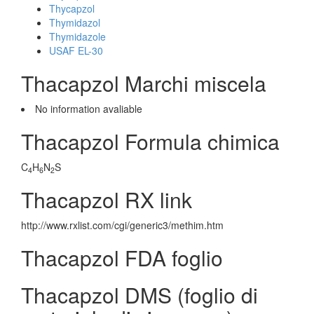
Thycapzol
Thymidazol
Thymidazole
USAF EL-30
Thacapzol Marchi miscela
No information avaliable
Thacapzol Formula chimica
C
H
N
S
4
6
2
Thacapzol RX link
http://www.rxlist.com/cgi/generic3/methim.htm
Thacapzol FDA foglio
Thacapzol DMS (foglio di