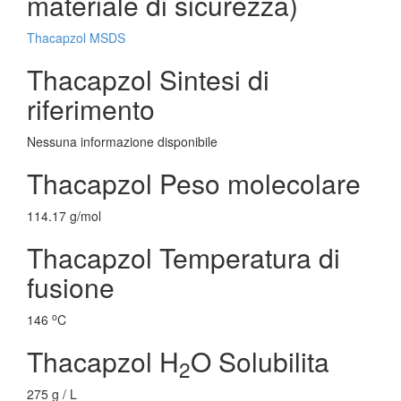
materiale di sicurezza)
Thacapzol MSDS
Thacapzol Sintesi di
riferimento
Nessuna informazione disponibile
Thacapzol Peso molecolare
114.17 g/mol
Thacapzol Temperatura di
fusione
o
146
C
Thacapzol H
O Solubilita
2
275 g / L