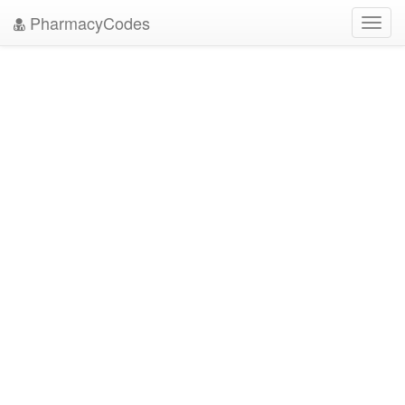
PharmacyCodes
Toggl
navig