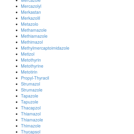
Mercazole
Mercazolyl
Merkastan
Merkazolil
Metazolo
Methamazole
Methiamazole
Methimazol
Methylmercaptoimidazole
Metizol
Metothyrin
Metothyrine
Metotirin
Propyl-Thyracil
Strumazol
Strumazole
Tapazole
Tapuzole
Thacapzol
Thiamazol
Thiamazole
Thimazole
Thycapsol