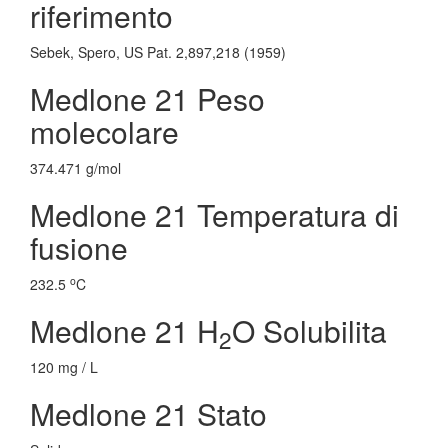
riferimento
Sebek, Spero, US Pat. 2,897,218 (1959)
Medlone 21 Peso
molecolare
374.471 g/mol
Medlone 21 Temperatura di
fusione
o
232.5
C
Medlone 21 H
O Solubilita
2
120 mg / L
Medlone 21 Stato