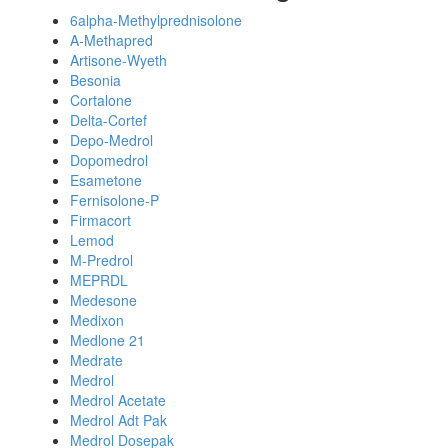
6alpha-Methylprednisolone
A-Methapred
Artisone-Wyeth
Besonia
Cortalone
Delta-Cortef
Depo-Medrol
Dopomedrol
Esametone
Fernisolone-P
Firmacort
Lemod
M-Predrol
MEPRDL
Medesone
Medixon
Medlone 21
Medrate
Medrol
Medrol Acetate
Medrol Adt Pak
Medrol Dosepak