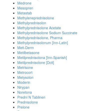
Medrone
Mesopren
Metastab
Methyleneprednisolone
Methylprednisolon
Methylprednisolone Acetate
Methylprednisolone Sodium Succinate
Methylprednisolone, Pharma
Methylprednisolonum [Inn-Latin]
Meti-Derm
Metilbetasone
Metilprednisolona [Inn-Spanish]
Metilprednisolone [Dcit]
Metrisone
Metrocort
Metysolon
Moderin
Nirypan
Noretona
Predni N Tablinen
Prednisolone
Prelone