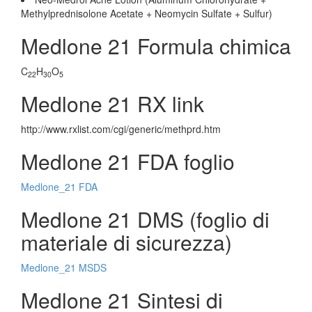
Methylprednisolone Acetate + Neomycin Sulfate + Sulfur)
Medlone 21 Formula chimica
C
H
O
22
30
5
Medlone 21 RX link
http://www.rxlist.com/cgi/generic/methprd.htm
Medlone 21 FDA foglio
Medlone_21 FDA
Medlone 21 DMS (foglio di
materiale di sicurezza)
Medlone_21 MSDS
Medlone 21 Sintesi di