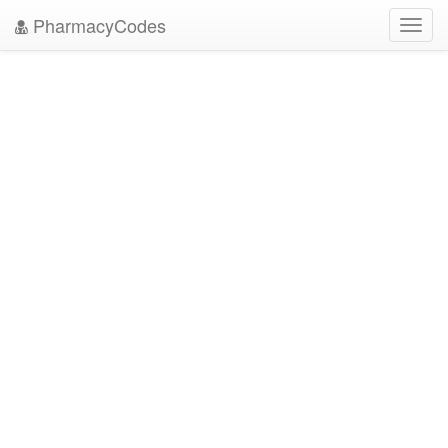
PharmacyCodes
Toggl
navig