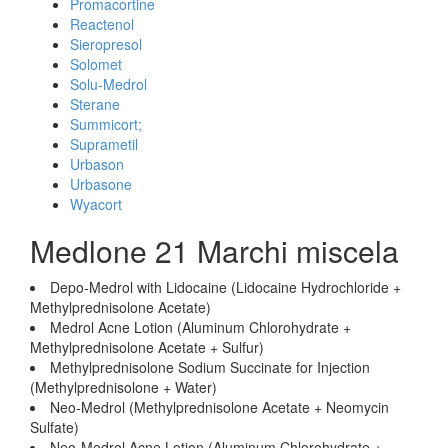
Promacortine
Reactenol
Sieropresol
Solomet
Solu-Medrol
Sterane
Summicort;
Suprametil
Urbason
Urbasone
Wyacort
Medlone 21 Marchi miscela
Depo-Medrol with Lidocaine (Lidocaine Hydrochloride +
Methylprednisolone Acetate)
Medrol Acne Lotion (Aluminum Chlorohydrate +
Methylprednisolone Acetate + Sulfur)
Methylprednisolone Sodium Succinate for Injection
(Methylprednisolone + Water)
Neo-Medrol (Methylprednisolone Acetate + Neomycin
Sulfate)
Neo-Medrol Acne Lotion (Aluminum Chlorohydrate +