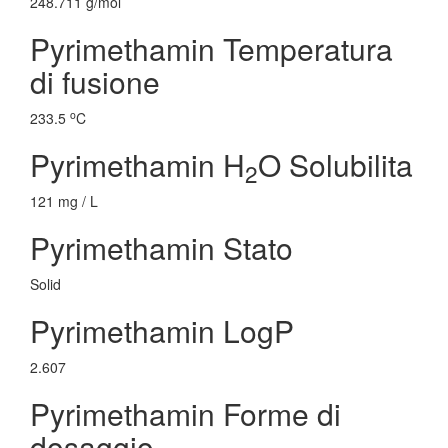
248.711 g/mol
Pyrimethamin Temperatura
di fusione
o
233.5
C
Pyrimethamin H
O Solubilita
2
121 mg / L
Pyrimethamin Stato
Solid
Pyrimethamin LogP
2.607
Pyrimethamin Forme di
dosaggio