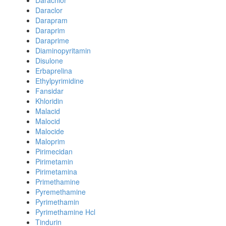
Darachlor
Daraclor
Darapram
Daraprim
Daraprime
Diaminopyritamin
Disulone
Erbaprelina
Ethylpyrimidine
Fansidar
Khloridin
Malacid
Malocid
Malocide
Maloprim
Pirimecidan
Pirimetamin
Pirimetamina
Primethamine
Pyremethamine
Pyrimethamin
Pyrimethamine Hcl
Tindurin