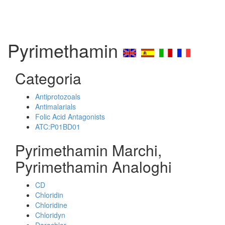
Pyrimethamin
Categoria
Antiprotozoals
Antimalarials
Folic Acid Antagonists
ATC:P01BD01
Pyrimethamin Marchi,
Pyrimethamin Analoghi
CD
Chloridin
Chloridine
Chloridyn