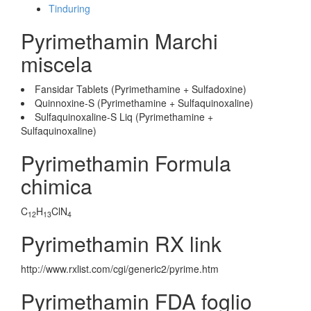
Tinduring
Pyrimethamin Marchi
miscela
Fansidar Tablets (Pyrimethamine + Sulfadoxine)
Quinnoxine-S (Pyrimethamine + Sulfaquinoxaline)
Sulfaquinoxaline-S Liq (Pyrimethamine +
Sulfaquinoxaline)
Pyrimethamin Formula
chimica
C
H
ClN
12
13
4
Pyrimethamin RX link
http://www.rxlist.com/cgi/generic2/pyrime.htm
Pyrimethamin FDA foglio