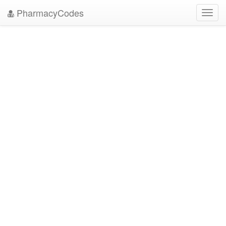
PharmacyCodes
Toggl
navig