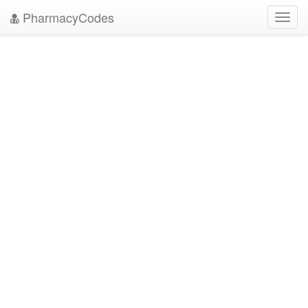
PharmacyCodes
Toggl
navig