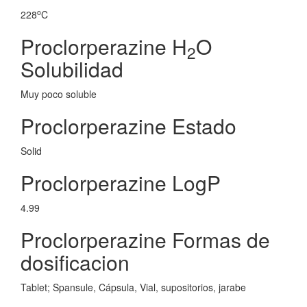
o
228
C
Proclorperazine H
O
2
Solubilidad
Muy poco soluble
Proclorperazine Estado
Solid
Proclorperazine LogP
4.99
Proclorperazine Formas de
dosificacion
Tablet; Spansule, Cápsula, Vial, supositorios, jarabe