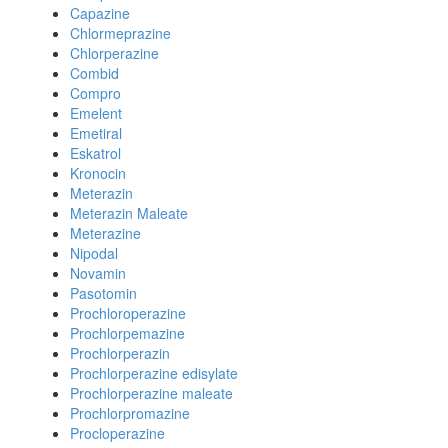
Capazine
Chlormeprazine
Chlorperazine
Combid
Compro
Emelent
Emetiral
Eskatrol
Kronocin
Meterazin
Meterazin Maleate
Meterazine
Nipodal
Novamin
Pasotomin
Prochloroperazine
Prochlorpemazine
Prochlorperazin
Prochlorperazine edisylate
Prochlorperazine maleate
Prochlorpromazine
Procloperazine