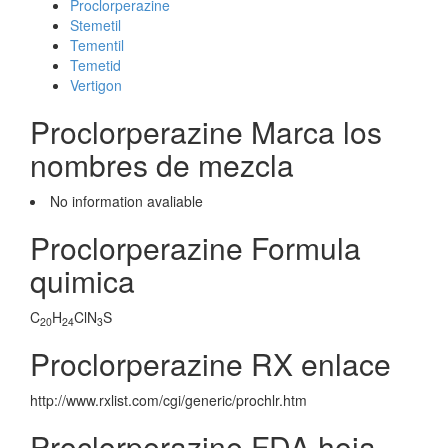
Proclorperazine
Stemetil
Tementil
Temetid
Vertigon
Proclorperazine Marca los
nombres de mezcla
No information avaliable
Proclorperazine Formula
quimica
C
H
ClN
S
20
24
3
Proclorperazine RX enlace
http://www.rxlist.com/cgi/generic/prochlr.htm
Proclorperazine FDA hoja