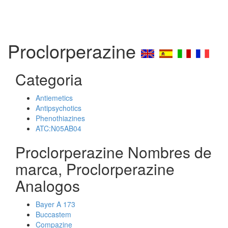
Proclorperazine
Categoria
Antiemetics
Antipsychotics
Phenothiazines
ATC:N05AB04
Proclorperazine Nombres de
marca, Proclorperazine
Analogos
Bayer A 173
Buccastem
Compazine