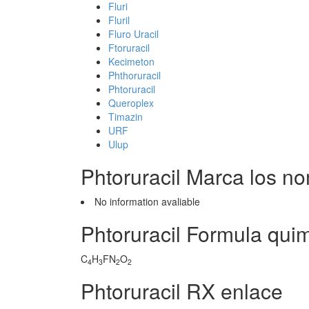
Fluri
Fluril
Fluro Uracil
Ftoruracil
Kecimeton
Phthoruracil
Phtoruracil
Queroplex
Timazin
URF
Ulup
Phtoruracil Marca los n
No information avaliable
Phtoruracil Formula qui
C
H
FN
O
4
3
2
2
Phtoruracil RX enlace