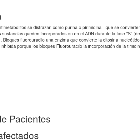
a
ntimetabolitos se disfrazan como purina o pirimidina - que se convierte
sustancias queden incorporados en en el ADN durante la fase "S" (del
ón. Bloques fluorouracilo una enzima que convierte la citosina nucleótido
nhibida porque los bloques Fluorouracilo la incorporación de la timidi
de Pacientes
afectados