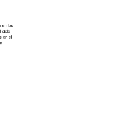
n en los
 ciclo
s en el
na