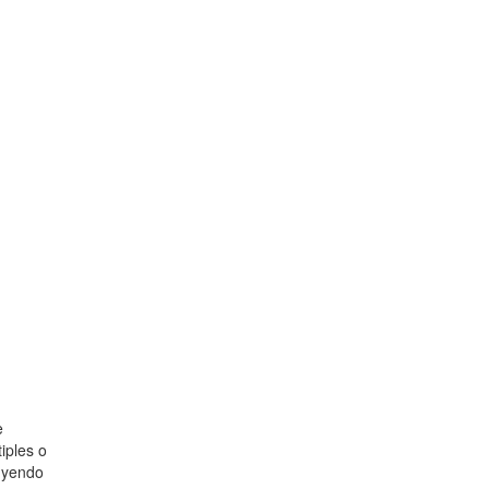
e
iples o
luyendo