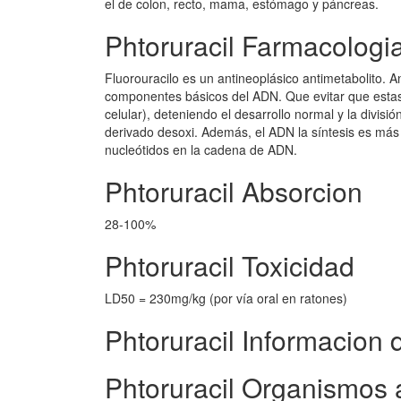
el de colon, recto, mama, estómago y páncreas.
Phtoruracil Farmacologi
Fluorouracilo es un antineoplásico antimetabolito. A
componentes básicos del ADN. Que evitar que estas 
celular), deteniendo el desarrollo normal y la divisi
derivado desoxi. Además, el ADN la síntesis es más i
nucleótidos en la cadena de ADN.
Phtoruracil Absorcion
28-100%
Phtoruracil Toxicidad
LD50 = 230mg/kg (por vía oral en ratones)
Phtoruracil Informacion 
Phtoruracil Organismos 