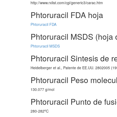
http://www.rxlist.com/cgi/generic3/carac.htm
Phtoruracil FDA hoja
Phtoruracil FDA
Phtoruracil MSDS (hoja 
Phtoruracil MSDS
Phtoruracil Sintesis de r
Heidelberger et al., Patente de EE.UU. 2802005 (19
Phtoruracil Peso molecu
130.077 g/mol
Phtoruracil Punto de fus
o
280-282
C