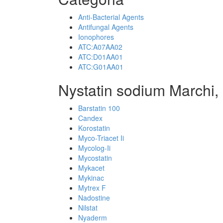
Anti-Bacterial Agents
Antifungal Agents
Ionophores
ATC:A07AA02
ATC:D01AA01
ATC:G01AA01
Nystatin sodium Marchi,
Barstatin 100
Candex
Korostatin
Myco-Triacet Ii
Mycolog-Ii
Mycostatin
Mykacet
Mykinac
Mytrex F
Nadostine
Nilstat
Nyaderm