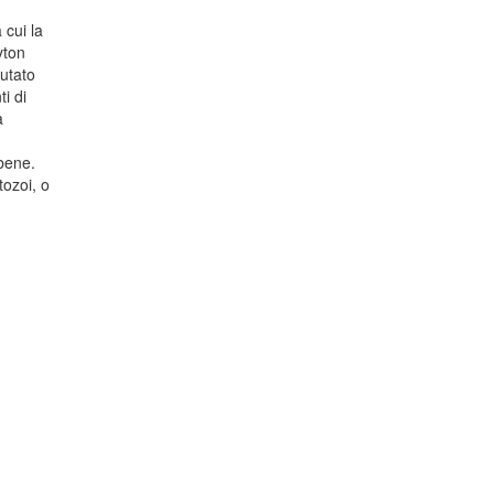
 cui la
yton
mutato
i di
a
bene.
tozoi, o