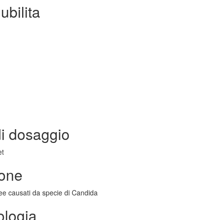
ubilita
i dosaggio
et
ione
ee causati da specie di Candida
ologia