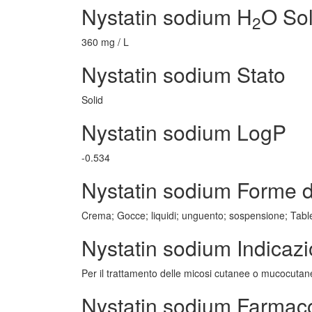
Nystatin sodium H
O Sol
2
360 mg / L
Nystatin sodium Stato
Solid
Nystatin sodium LogP
-0.534
Nystatin sodium Forme d
Crema; Gocce; liquidi; unguento; sospensione; Tabl
Nystatin sodium Indicaz
Per il trattamento delle micosi cutanee o mucocutan
Nystatin sodium Farmac