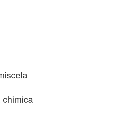
miscela
 chimica