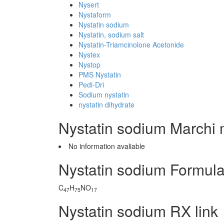
Nysert
Nystaform
Nystatin sodium
Nystatin, sodium salt
Nystatin-Triamcinolone Acetonide
Nystex
Nystop
PMS Nystatin
Pedi-Dri
Sodium nystatin
nystatin dihydrate
Nystatin sodium Marchi 
No information avaliable
Nystatin sodium Formula
C
H
NO
47
75
17
Nystatin sodium RX link