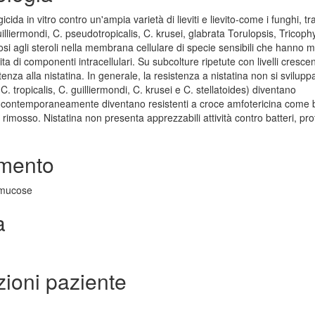
cida in vitro contro un'ampia varietà di lieviti e lievito-come i funghi, tra
uilliermondi, C. pseudotropicalis, C. krusei, glabrata Torulopsis, Tricoph
i agli steroli nella membrana cellulare di specie sensibili che hanno 
di componenti intracellulari. Su subcolture ripetute con livelli crescent
nza alla nistatina. In generale, la resistenza a nistatina non si svilupp
C. tropicalis, C. guilliermondi, C. krusei e C. stellatoides) diventano
 e contemporaneamente diventano resistenti a croce amfotericina come 
rimosso. Nistatina non presenta apprezzabili attività contro batteri, pro
imento
e mucose
a
zioni paziente