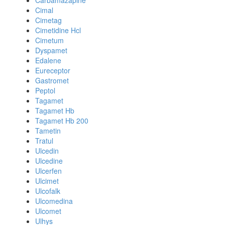
Carbamazapine
Cimal
Cimetag
Cimetidine Hcl
Cimetum
Dyspamet
Edalene
Eureceptor
Gastromet
Peptol
Tagamet
Tagamet Hb
Tagamet Hb 200
Tametin
Tratul
Ulcedin
Ulcedine
Ulcerfen
Ulcimet
Ulcofalk
Ulcomedina
Ulcomet
Ulhys