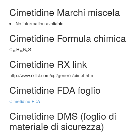
Cimetidine Marchi miscela
No information avaliable
Cimetidine Formula chimica
C
H
N
S
10
16
6
Cimetidine RX link
http://www.rxlist.com/cgi/generic/cimet.htm
Cimetidine FDA foglio
Cimetidine FDA
Cimetidine DMS (foglio di
materiale di sicurezza)