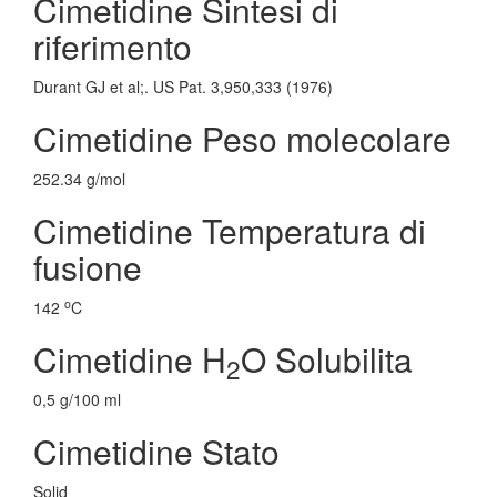
Cimetidine Sintesi di
riferimento
Durant GJ et al;. US Pat. 3,950,333 (1976)
Cimetidine Peso molecolare
252.34 g/mol
Cimetidine Temperatura di
fusione
o
142
C
Cimetidine H
O Solubilita
2
0,5 g/100 ml
Cimetidine Stato
Solid