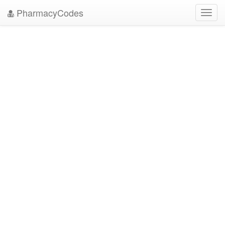
PharmacyCodes
Toggl
navig