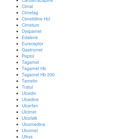
Carbamazapine
Cimal
Cimetag
Cimetidine Hcl
Cimetum
Dyspamet
Edalene
Eureceptor
Gastromet
Peptol
Tagamet
Tagamet Hb
Tagamet Hb 200
Tametin
Tratul
Ulcedin
Ulcedine
Ulcerfen
Ulcimet
Ulcofalk
Ulcomedina
Ulcomet
Ulhys