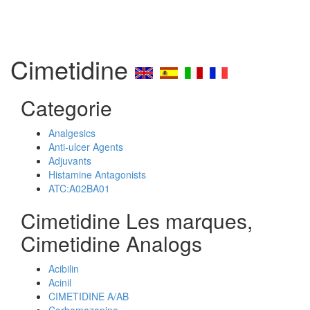
Cimetidine
Categorie
Analgesics
Anti-ulcer Agents
Adjuvants
Histamine Antagonists
ATC:A02BA01
Cimetidine Les marques,
Cimetidine Analogs
Acibilin
Acinil
CIMETIDINE A/AB