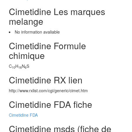
Cimetidine Les marques
melange
No information avaliable
Cimetidine Formule
chimique
C
H
N
S
10
16
6
Cimetidine RX lien
http://www.rxlist.com/cgi/generic/cimet.htm
Cimetidine FDA fiche
Cimetidine FDA
Cimetidine msds (fiche de