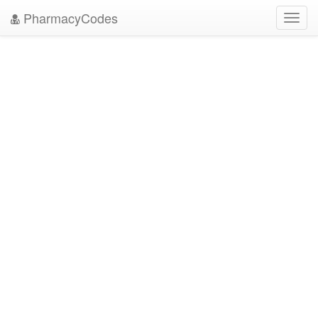
PharmacyCodes
Toggl
navig