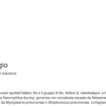
gio
er soluzione
tain spotted febbre, tifo e il gruppo di tifo, febbre Q, rickettsialpox, e 
da Haemophilus ducreyi, gonorrea non complicata causata da Neisseria
usate da Mycoplasma pneumoniae o Streptococcus pneumoniae. Linfogra