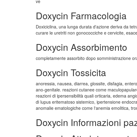
ve
Doxycin Farmacologia
Doxiciclina, una lunga durata d'azione deriva da tetraci
curare le uretriti non gonococciche e cervicite, esac
Doxycin Assorbimento
completamente assorbito dopo somministrazione or
Doxycin Tossicita
anoressia, nausea, diarrea, glossite, disfagia, entero
ano-genitale. reazioni cutanee come maculopapulare 
reazioni di ipersensibilità quali orticaria, edema an
di lupus eritematoso sistemico, ipertensione endocr
anomalie ematologiche come l'anemia emolitica, trom
Doxycin Informazioni pa