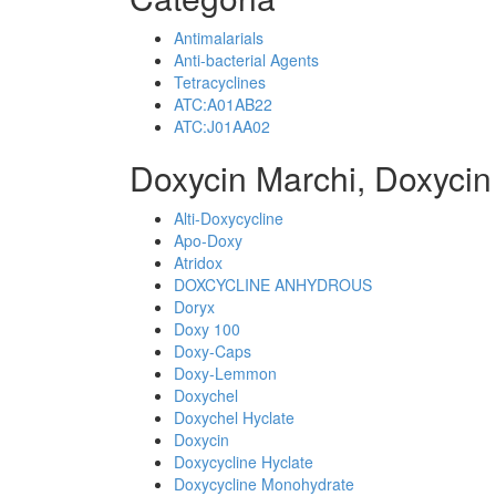
Antimalarials
Anti-bacterial Agents
Tetracyclines
ATC:A01AB22
ATC:J01AA02
Doxycin Marchi, Doxycin
Alti-Doxycycline
Apo-Doxy
Atridox
DOXCYCLINE ANHYDROUS
Doryx
Doxy 100
Doxy-Caps
Doxy-Lemmon
Doxychel
Doxychel Hyclate
Doxycin
Doxycycline Hyclate
Doxycycline Monohydrate