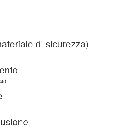
ateriale di sicurezza)
mento
958)
e
fusione