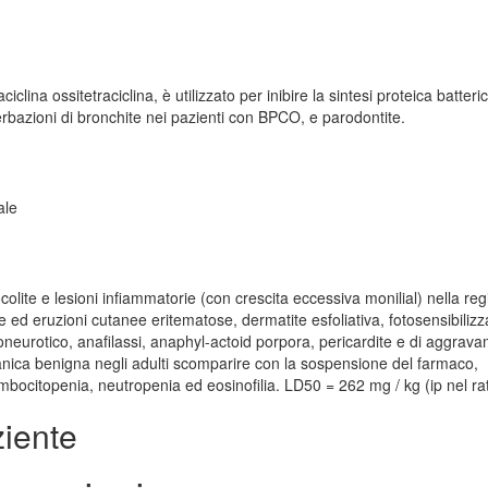
clina ossitetraciclina, è utilizzato per inibire la sintesi proteica batteri
erbazioni di bronchite nei pazienti con BPCO, e parodontite.
ale
colite e lesioni infiammatorie (con crescita eccessiva monilial) nella re
ed eruzioni cutanee eritematose, dermatite esfoliativa, fotosensibilizz
gioneurotico, anafilassi, anaphyl-actoid porpora, pericardite e di aggrav
anica benigna negli adulti scomparire con la sospensione del farmaco,
bocitopenia, neutropenia ed eosinofilia. LD50 = 262 mg / kg (ip nel rat
ziente