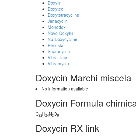
Doxylin
Doxytec
Doxytetracycline
Jenacyclin
Monodox
Novo-Doxylin
Nu-Doxycycline
Periostat
Supracyclin
Vibra-Tabs
Vibramycin
Doxycin Marchi miscela
No information avaliable
Doxycin Formula chimic
C
H
N
O
22
24
2
8
Doxycin RX link