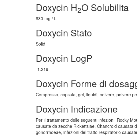
Doxycin H
O Solubilita
2
630 mg / L
Doxycin Stato
Solid
Doxycin LogP
-1.219
Doxycin Forme di dosag
Compressa, capsula, gel, liquidi, polvere, polvere p
Doxycin Indicazione
Per il trattamento delle seguenti infezioni: Rocky Moun
causate da zecche Rickettsiae, Chancroid causata 
gonorrhoeae, infezioni del tratto respiratorio ca