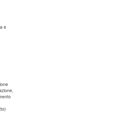
ca e
gione
azione,
amento
to)