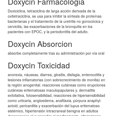
Doxycin Farmacologia
Doxiciclina, tetraciclina de larga acción derivada de la
oxitetraciclina, se usa para inhibir la síntesis de proteínas
bacterianas y el tratamiento de la uretritis no gonocócica y
cervicitis, las exacerbaciones de la bronquitis en los
pacientes con EPOC, y la periodontitis del adulto.
Doxycin Absorcion
absorbe completamente tras su administración por vía oral
Doxycin Toxicidad
anorexia, náuseas, diarrea, glositis, disfagia, enterocolitis y
lesiones inflamatorias (con sobrecrecimiento de monilia) en
la región anogenital. reacciones cutáneas como erupciones
cutáneas eritematosas maculopapulares y, dermatitis
exfoliativa, fotosensibilidad, reacciones de hipersensibilidad
como urticaria, angioedema, anafilaxia, púrpura anaphyl-
actoid, pericarditis y exacerbación del lupus eritematoso
sistémico, hipertensión intracraneal benigna en adultos