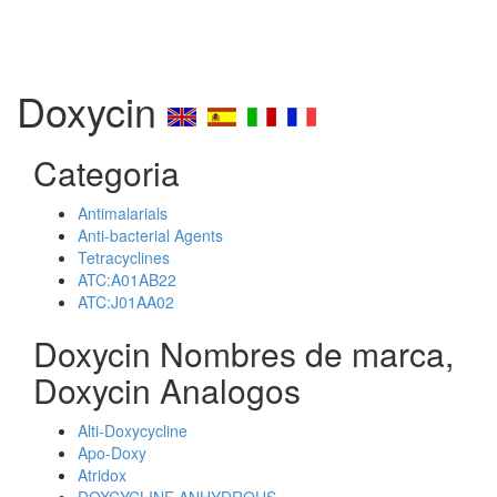
Doxycin
Categoria
Antimalarials
Anti-bacterial Agents
Tetracyclines
ATC:A01AB22
ATC:J01AA02
Doxycin Nombres de marca,
Doxycin Analogos
Alti-Doxycycline
Apo-Doxy
Atridox