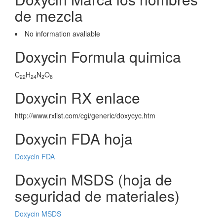
de mezcla
No information avaliable
Doxycin Formula quimica
C
H
N
O
22
24
2
8
Doxycin RX enlace
http://www.rxlist.com/cgi/generic/doxycyc.htm
Doxycin FDA hoja
Doxycin FDA
Doxycin MSDS (hoja de
seguridad de materiales)
Doxycin MSDS