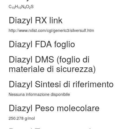
C
H
N
O
S
10
10
4
2
Diazyl RX link
http://www.rxlist.com/cgi/generic3/silversulf.htm
Diazyl FDA foglio
Diazyl DMS (foglio di
materiale di sicurezza)
Diazyl Sintesi di riferimento
Nessuna informazione disponibile
Diazyl Peso molecolare
250.278 g/mol