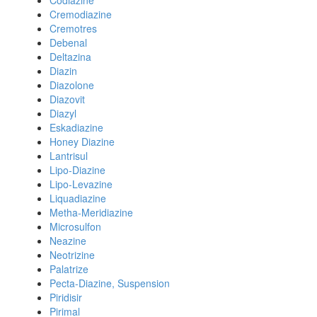
Codiazine
Cremodiazine
Cremotres
Debenal
Deltazina
Diazin
Diazolone
Diazovit
Diazyl
Eskadiazine
Honey Diazine
Lantrisul
Lipo-Diazine
Lipo-Levazine
Liquadiazine
Metha-Meridiazine
Microsulfon
Neazine
Neotrizine
Palatrize
Pecta-Diazine, Suspension
Piridisir
Pirimal