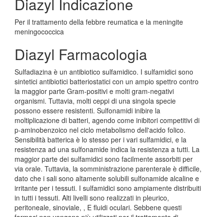
Diazyl Indicazione
Per il trattamento della febbre reumatica e la meningite
meningococcica
Diazyl Farmacologia
Sulfadiazina è un antibiotico sulfamidico. I sulfamidici sono
sintetici antibiotici batteriostatici con un ampio spettro contro
la maggior parte Gram-positivi e molti gram-negativi
organismi. Tuttavia, molti ceppi di una singola specie
possono essere resistenti. Sulfonamidi inibire la
moltiplicazione di batteri, agendo come inibitori competitivi di
p-aminobenzoico nel ciclo metabolismo dell'acido folico.
Sensibilità batterica è lo stesso per i vari sulfamidici, e la
resistenza ad una sulfonamide indica la resistenza a tutti. La
maggior parte dei sulfamidici sono facilmente assorbiti per
via orale. Tuttavia, la somministrazione parenterale è difficile,
dato che i sali sono altamente solubili sulfonamide alcaline e
irritante per i tessuti. I sulfamidici sono ampiamente distribuiti
in tutti i tessuti. Alti livelli sono realizzati in pleurico,
peritoneale, sinoviale, , E fluidi oculari. Sebbene questi