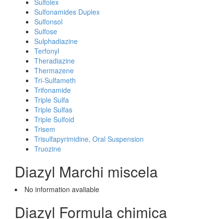
Sulfolex
Sulfonamides Duplex
Sulfonsol
Sulfose
Sulphadiazine
Terfonyl
Theradiazine
Thermazene
Tri-Sulfameth
Trifonamide
Triple Sulfa
Triple Sulfas
Triple Sulfoid
Trisem
Trisulfapyrimidine, Oral Suspension
Truozine
Diazyl Marchi miscela
No information avaliable
Diazyl Formula chimica