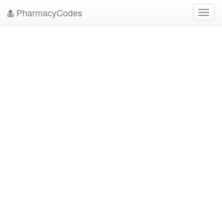
PharmacyCodes
Toggl
navig