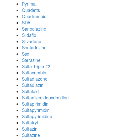
Pyrimal
Quadetts
Quadramoid
SDA
Sanodiazine
Sildaflo
Silvadene
Spofadrizine
Ssd
Sterazine
Sulfa-Triple #2
Sulfacombin
Sulfadiazene
Sulfadiazin
Sulfaloid
Sulfanilamidopyrimidine
Sulfapirimidin
Sulfapyrimidin
Sulfapyrimidine
Sulfatryl
Sulfazin
Sulfazine