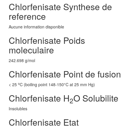
Chlorfenisate Synthese de
reference
Aucune information disponible
Chlorfenisate Poids
moleculaire
242.698 g/mol
Chlorfenisate Point de fusion
o
< 25
C (boiling point 148-150°C at 25 mm Hg)
Chlorfenisate H
O Solubilite
2
Insolubles
Chlorfenisate Etat