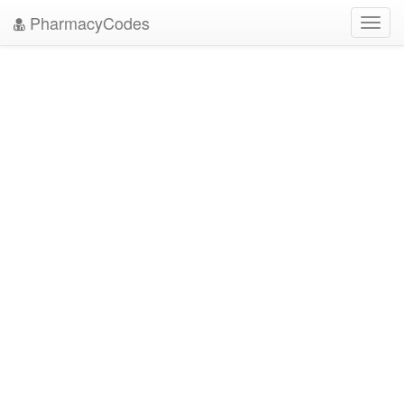
PharmacyCodes
Toggl
navig