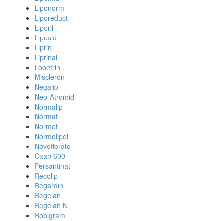
Liponorm
Liporeduct
Liporil
Liposid
Liprin
Liprinal
Lobetrin
Miscleron
Negalip
Neo-Atromid
Normalip
Normat
Normet
Normolipol
Novofibrate
Oxan 600
Persantinat
Recolip
Regardin
Regelan
Regelan N
Robigram