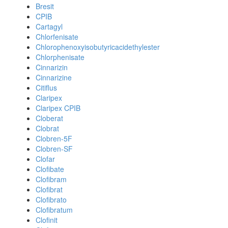
Bresit
CPIB
Cartagyl
Chlorfenisate
Chlorophenoxyisobutyricacidethylester
Chlorphenisate
Cinnarizin
Cinnarizine
Citiflus
Claripex
Claripex CPIB
Cloberat
Clobrat
Clobren-5F
Clobren-SF
Clofar
Clofibate
Clofibram
Clofibrat
Clofibrato
Clofibratum
Clofinit