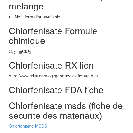
melange
No information avaliable
Chlorfenisate Formule
chimique
C
H
ClO
12
15
3
Chlorfenisate RX lien
http://www.rxlist.com/cgi/generic2/clofibrate.htm
Chlorfenisate FDA fiche
Chlorfenisate msds (fiche de
securite des materiaux)
Chlorfenisate MSDS