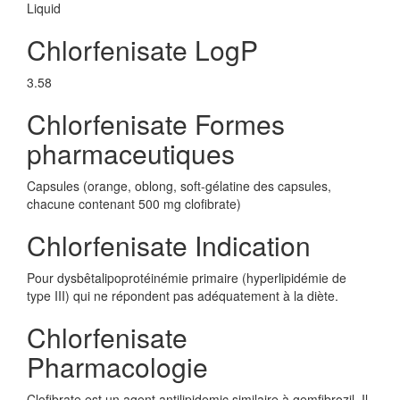
Liquid
Chlorfenisate LogP
3.58
Chlorfenisate Formes
pharmaceutiques
Capsules (orange, oblong, soft-gélatine des capsules,
chacune contenant 500 mg clofibrate)
Chlorfenisate Indication
Pour dysbêtalipoprotéinémie primaire (hyperlipidémie de
type III) qui ne répondent pas adéquatement à la diète.
Chlorfenisate
Pharmacologie
Clofibrate est un agent antilipidemic similaire à gemfibrozil. Il