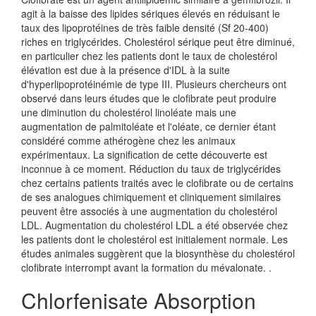
agit à la baisse des lipides sériques élevés en réduisant le
taux des lipoprotéines de très faible densité (Sf 20-400)
riches en triglycérides. Cholestérol sérique peut être diminué,
en particulier chez les patients dont le taux de cholestérol
élévation est due à la présence d'IDL à la suite
d'hyperlipoprotéinémie de type III. Plusieurs chercheurs ont
observé dans leurs études que le clofibrate peut produire
une diminution du cholestérol linoléate mais une
augmentation de palmitoléate et l'oléate, ce dernier étant
considéré comme athérogène chez les animaux
expérimentaux. La signification de cette découverte est
inconnue à ce moment. Réduction du taux de triglycérides
chez certains patients traités avec le clofibrate ou de certains
de ses analogues chimiquement et cliniquement similaires
peuvent être associés à une augmentation du cholestérol
LDL. Augmentation du cholestérol LDL a été observée chez
les patients dont le cholestérol est initialement normale. Les
études animales suggèrent que la biosynthèse du cholestérol
clofibrate interrompt avant la formation du mévalonate. .
Chlorfenisate Absorption