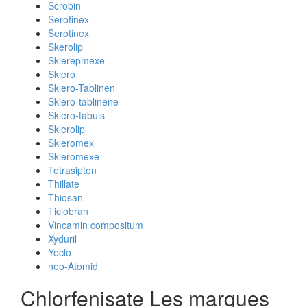
Scrobin
Serofinex
Serotinex
Skerolip
Sklerepmexe
Sklero
Sklero-Tablinen
Sklero-tablinene
Sklero-tabuls
Sklerolip
Skleromex
Skleromexe
Tetrasipton
Thillate
Thiosan
Ticlobran
Vincamin compositum
Xyduril
Yoclo
neo-Atomid
Chlorfenisate Les marques