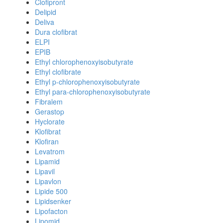
Clofipront
Delipid
Deliva
Dura clofibrat
ELPI
EPIB
Ethyl chlorophenoxyisobutyrate
Ethyl clofibrate
Ethyl p-chlorophenoxyisobutyrate
Ethyl para-chlorophenoxyisobutyrate
Fibralem
Gerastop
Hyclorate
Klofibrat
Klofiran
Levatrom
Lipamid
Lipavil
Lipavlon
Lipide 500
Lipidsenker
Lipofacton
Lipomid