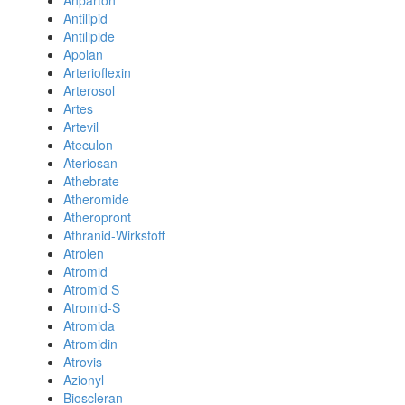
Anparton
Antilipid
Antilipide
Apolan
Arterioflexin
Arterosol
Artes
Artevil
Ateculon
Ateriosan
Athebrate
Atheromide
Atheropront
Athranid-Wirkstoff
Atrolen
Atromid
Atromid S
Atromid-S
Atromida
Atromidin
Atrovis
Azionyl
Bioscleran