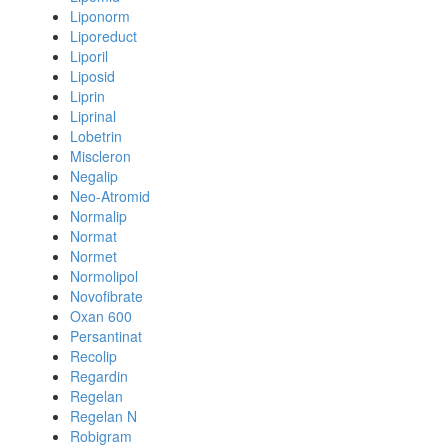
Liponorm
Liporeduct
Liporil
Liposid
Liprin
Liprinal
Lobetrin
Miscleron
Negalip
Neo-Atromid
Normalip
Normat
Normet
Normolipol
Novofibrate
Oxan 600
Persantinat
Recolip
Regardin
Regelan
Regelan N
Robigram