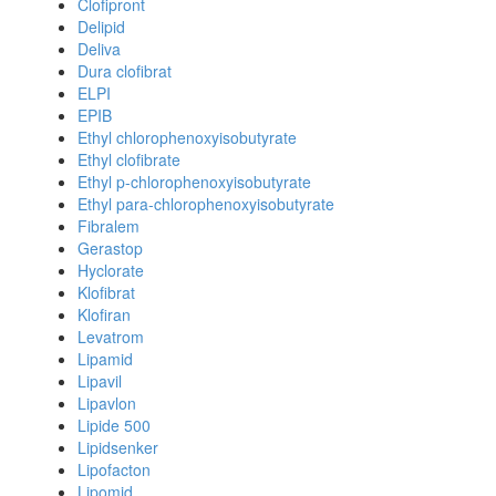
Clofipront
Delipid
Deliva
Dura clofibrat
ELPI
EPIB
Ethyl chlorophenoxyisobutyrate
Ethyl clofibrate
Ethyl p-chlorophenoxyisobutyrate
Ethyl para-chlorophenoxyisobutyrate
Fibralem
Gerastop
Hyclorate
Klofibrat
Klofiran
Levatrom
Lipamid
Lipavil
Lipavlon
Lipide 500
Lipidsenker
Lipofacton
Lipomid