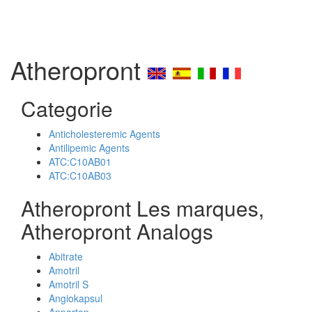
Atheropront
Categorie
Anticholesteremic Agents
Antilipemic Agents
ATC:C10AB01
ATC:C10AB03
Atheropront Les marques,
Atheropront Analogs
Abitrate
Amotril
Amotril S
Angiokapsul