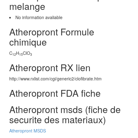
melange
No information avaliable
Atheropront Formule
chimique
C
H
ClO
12
15
3
Atheropront RX lien
http://www.rxlist.com/cgi/generic2/clofibrate.htm
Atheropront FDA fiche
Atheropront msds (fiche de
securite des materiaux)
Atheropront MSDS