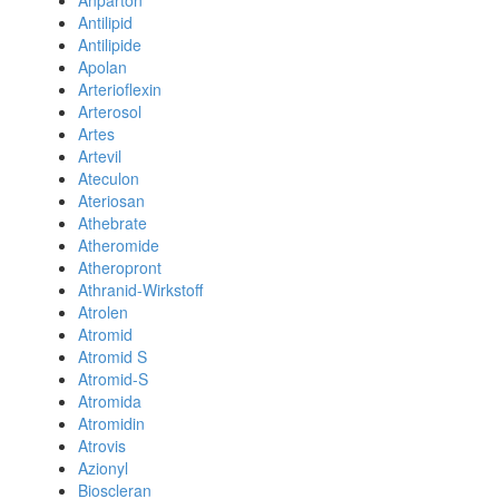
Anparton
Antilipid
Antilipide
Apolan
Arterioflexin
Arterosol
Artes
Artevil
Ateculon
Ateriosan
Athebrate
Atheromide
Atheropront
Athranid-Wirkstoff
Atrolen
Atromid
Atromid S
Atromid-S
Atromida
Atromidin
Atrovis
Azionyl
Bioscleran