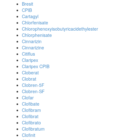
Bresit
CPIB
Cartagyl
Chlorfenisate
Chlorophenoxyisobutyricacidethylester
Chlorphenisate
Cinnarizin
Cinnarizine
Citiflus
Claripex
Claripex CPIB
Cloberat
Clobrat
Clobren-5F
Clobren-SF
Clofar
Clofibate
Clofibram
Clofibrat
Clofibrato
Clofibratum
Clofinit