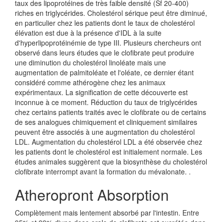
taux des lipoprotéines de très faible densité (Sf 20-400)
riches en triglycérides. Cholestérol sérique peut être diminué,
en particulier chez les patients dont le taux de cholestérol
élévation est due à la présence d'IDL à la suite
d'hyperlipoprotéinémie de type III. Plusieurs chercheurs ont
observé dans leurs études que le clofibrate peut produire
une diminution du cholestérol linoléate mais une
augmentation de palmitoléate et l'oléate, ce dernier étant
considéré comme athérogène chez les animaux
expérimentaux. La signification de cette découverte est
inconnue à ce moment. Réduction du taux de triglycérides
chez certains patients traités avec le clofibrate ou de certains
de ses analogues chimiquement et cliniquement similaires
peuvent être associés à une augmentation du cholestérol
LDL. Augmentation du cholestérol LDL a été observée chez
les patients dont le cholestérol est initialement normale. Les
études animales suggèrent que la biosynthèse du cholestérol
clofibrate interrompt avant la formation du mévalonate. .
Atheropront Absorption
Complètement mais lentement absorbé par l'intestin. Entre