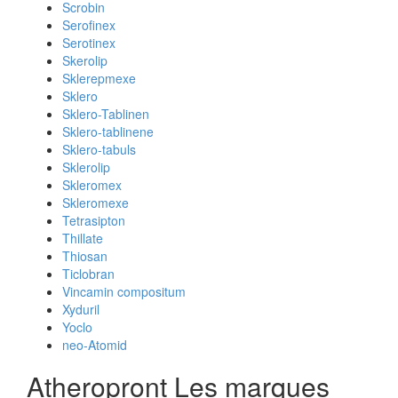
Scrobin
Serofinex
Serotinex
Skerolip
Sklerepmexe
Sklero
Sklero-Tablinen
Sklero-tablinene
Sklero-tabuls
Sklerolip
Skleromex
Skleromexe
Tetrasipton
Thillate
Thiosan
Ticlobran
Vincamin compositum
Xyduril
Yoclo
neo-Atomid
Atheropront Les marques