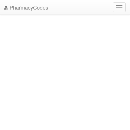
PharmacyCodes
Toggl
navig