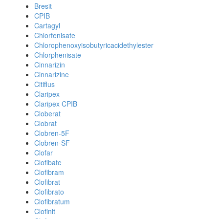
Bresit
CPIB
Cartagyl
Chlorfenisate
Chlorophenoxyisobutyricacidethylester
Chlorphenisate
Cinnarizin
Cinnarizine
Citiflus
Claripex
Claripex CPIB
Cloberat
Clobrat
Clobren-5F
Clobren-SF
Clofar
Clofibate
Clofibram
Clofibrat
Clofibrato
Clofibratum
Clofinit