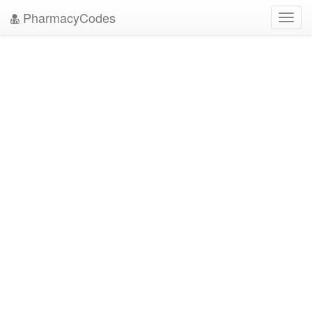
PharmacyCodes
Toggl
navig