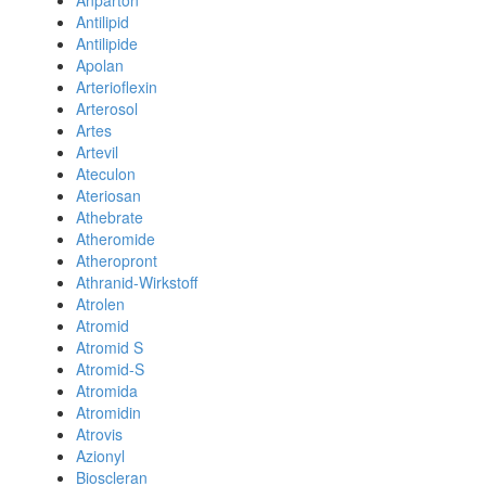
Anparton
Antilipid
Antilipide
Apolan
Arterioflexin
Arterosol
Artes
Artevil
Ateculon
Ateriosan
Athebrate
Atheromide
Atheropront
Athranid-Wirkstoff
Atrolen
Atromid
Atromid S
Atromid-S
Atromida
Atromidin
Atrovis
Azionyl
Bioscleran