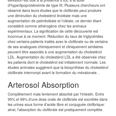
élévation est due à la présence d'IDL à la suite
d'hyperlipoprotéinémie de type III. Plusieurs chercheurs ont
observé dans leurs études que le clofibrate peut produire
une diminution du cholestérol linoléate mais une
augmentation de palmitoléate et l'oléate, ce dernier étant
considéré comme athérogène chez les animaux
expérimentaux. La signification de cette découverte est
inconnue à ce moment. Réduction du taux de triglycérides
chez certains patients traités avec le clofibrate ou de certains
de ses analogues chimiquement et cliniquement similaires
peuvent être associés à une augmentation du cholestérol
LDL. Augmentation du cholestérol LDL a été observée chez
les patients dont le cholestérol est initialement normale. Les
études animales suggèrent que la biosynthèse du cholestérol
clofibrate interrompt avant la formation du mévalonate. .
Arterosol Absorption
Complètement mais lentement absorbé par l'intestin. Entre
95% et 99% d'une dose orale de clofibrate est excrétée dans
les urines sous forme d'acide libre et conjuguée clofibrique:
ainsi, l'absorption du clofibrate est pratiquement complète.