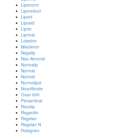
Liponorm
Liporeduct
Liporil
Liposid
Liprin
Liprinal
Lobetrin
Miscleron
Negalip
Neo-Atromid
Normalip
Normat
Normet
Normolipol
Novofibrate
Oxan 600
Persantinat
Recolip
Regardin
Regelan
Regelan N
Robigram