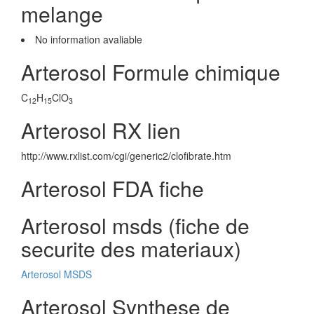
melange
No information avaliable
Arterosol Formule chimique
C
H
ClO
12
15
3
Arterosol RX lien
http://www.rxlist.com/cgi/generic2/clofibrate.htm
Arterosol FDA fiche
Arterosol msds (fiche de
securite des materiaux)
Arterosol MSDS
Arterosol Synthese de