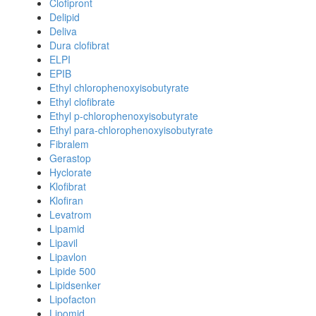
Clofipront
Delipid
Deliva
Dura clofibrat
ELPI
EPIB
Ethyl chlorophenoxyisobutyrate
Ethyl clofibrate
Ethyl p-chlorophenoxyisobutyrate
Ethyl para-chlorophenoxyisobutyrate
Fibralem
Gerastop
Hyclorate
Klofibrat
Klofiran
Levatrom
Lipamid
Lipavil
Lipavlon
Lipide 500
Lipidsenker
Lipofacton
Lipomid