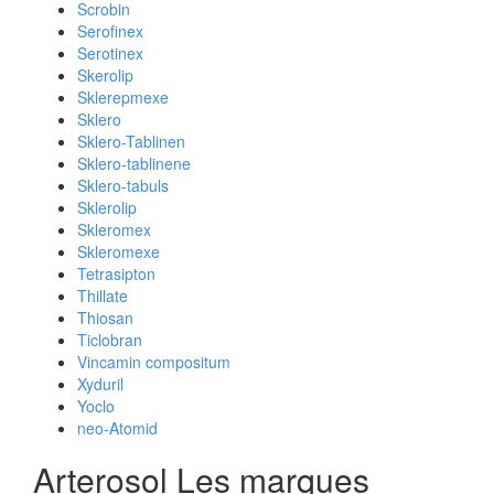
Scrobin
Serofinex
Serotinex
Skerolip
Sklerepmexe
Sklero
Sklero-Tablinen
Sklero-tablinene
Sklero-tabuls
Sklerolip
Skleromex
Skleromexe
Tetrasipton
Thillate
Thiosan
Ticlobran
Vincamin compositum
Xyduril
Yoclo
neo-Atomid
Arterosol Les marques