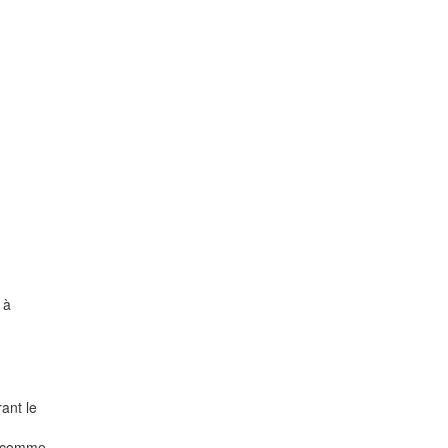
 à
ant le
ts comme