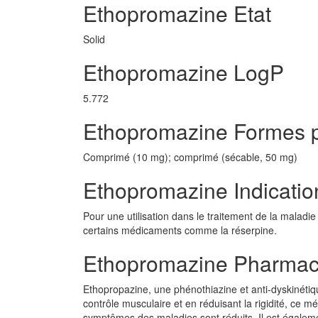
Ethopromazine Etat
Solid
Ethopromazine LogP
5.772
Ethopromazine Formes 
Comprimé (10 mg); comprimé (sécable, 50 mg)
Ethopromazine Indicatio
Pour une utilisation dans le traitement de la maladi
certains médicaments comme la réserpine.
Ethopromazine Pharmac
Ethopropazine, une phénothiazine et anti-dyskinétiqu
contrôle musculaire et en réduisant la rigidité, c
symptômes des maladies sont réduits. Il est égalem