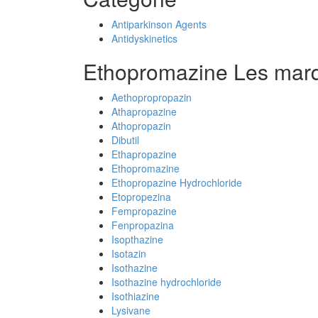
Antiparkinson Agents
Antidyskinetics
Ethopromazine Les mar
Aethopropropazin
Athapropazine
Athopropazin
Dibutil
Ethapropazine
Ethopromazine
Ethopropazine Hydrochloride
Etopropezina
Fempropazine
Fenpropazina
Isopthazine
Isotazin
Isothazine
Isothazine hydrochloride
Isothiazine
Lysivane