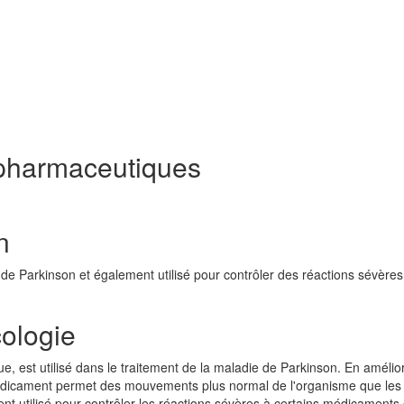
pharmaceutiques
n
e de Parkinson et également utilisé pour contrôler des réactions sévères
ologie
e, est utilisé dans le traitement de la maladie de Parkinson. En amélior
e médicament permet des mouvements plus normal de l'organisme que les
ent utilisé pour contrôler les réactions sévères à certains médicamen