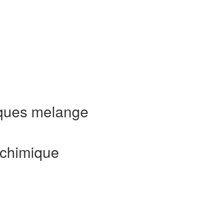
ques melange
 chimique