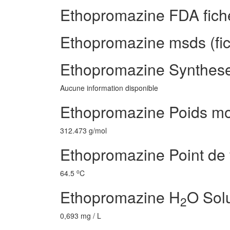
Ethopromazine FDA fich
Ethopromazine msds (fic
Ethopromazine Synthese
Aucune information disponible
Ethopromazine Poids mo
312.473 g/mol
Ethopromazine Point de 
o
64.5
C
Ethopromazine H
O Solu
2
0,693 mg / L