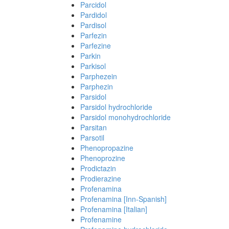
Parcidol
Pardidol
Pardisol
Parfezin
Parfezine
Parkin
Parkisol
Parphezein
Parphezin
Parsidol
Parsidol hydrochloride
Parsidol monohydrochloride
Parsitan
Parsotil
Phenopropazine
Phenoprozine
Prodictazin
Prodierazine
Profenamina
Profenamina [Inn-Spanish]
Profenamina [Italian]
Profenamine