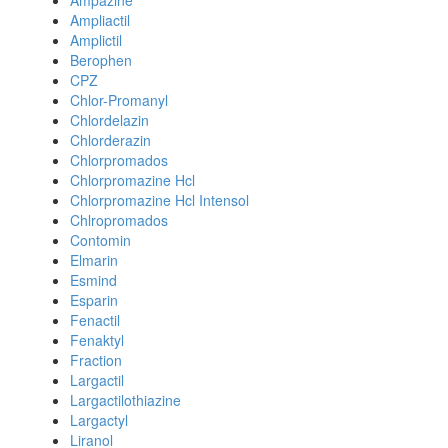
Ampazine
Ampliactil
Amplictil
Berophen
CPZ
Chlor-Promanyl
Chlordelazin
Chlorderazin
Chlorpromados
Chlorpromazine Hcl
Chlorpromazine Hcl Intensol
Chlropromados
Contomin
Elmarin
Esmind
Esparin
Fenactil
Fenaktyl
Fraction
Largactil
Largactilothiazine
Largactyl
Liranol