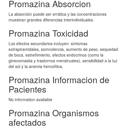
Promazina Absorcion
La absorción puede ser errática y las concentraciones
muestran grandes diferencias interindividuales.
Promazina Toxicidad
Los efectos secundarios incluyen: síntomas
extrapiramidales, somnolencia, aumento de peso, sequedad
de boca, estreñimiento, efectos endocrinos (como la
ginecomastia y trastornos menstruales), sensibilidad a la luz
del sol y la anemia hemolítica.
Promazina Informacion de
Pacientes
No information avaliable
Promazina Organismos
afectados