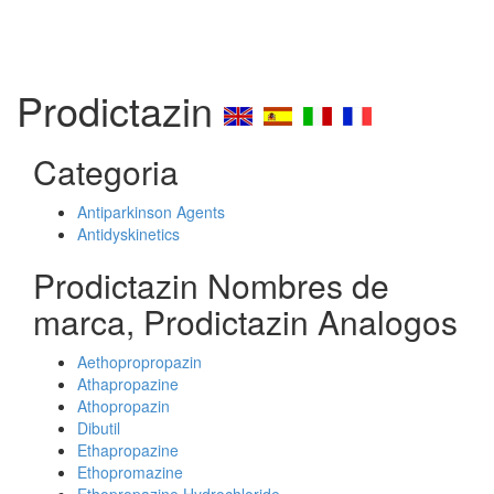
Prodictazin
Categoria
Antiparkinson Agents
Antidyskinetics
Prodictazin Nombres de
marca, Prodictazin Analogos
Aethopropropazin
Athapropazine
Athopropazin
Dibutil
Ethapropazine
Ethopromazine