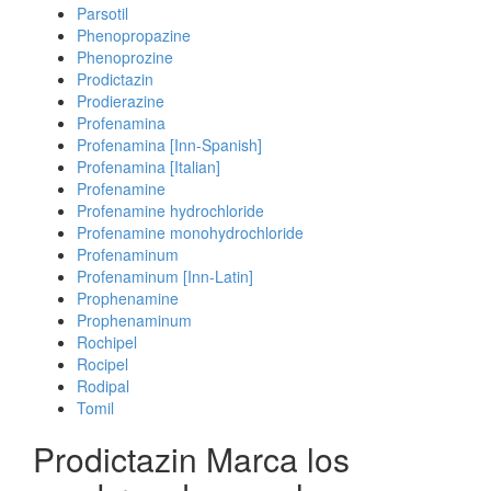
Parsotil
Phenopropazine
Phenoprozine
Prodictazin
Prodierazine
Profenamina
Profenamina [Inn-Spanish]
Profenamina [Italian]
Profenamine
Profenamine hydrochloride
Profenamine monohydrochloride
Profenaminum
Profenaminum [Inn-Latin]
Prophenamine
Prophenaminum
Rochipel
Rocipel
Rodipal
Tomil
Prodictazin Marca los