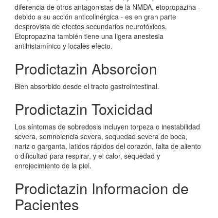
diferencia de otros antagonistas de la NMDA, etopropazina -
debido a su acción anticolinérgica - es en gran parte
desprovista de efectos secundarios neurotóxicos.
Etopropazina también tiene una ligera anestesia
antihistamínico y locales efecto.
Prodictazin Absorcion
Bien absorbido desde el tracto gastrointestinal.
Prodictazin Toxicidad
Los síntomas de sobredosis incluyen torpeza o inestabilidad
severa, somnolencia severa, sequedad severa de boca,
nariz o garganta, latidos rápidos del corazón, falta de aliento
o dificultad para respirar, y el calor, sequedad y
enrojecimiento de la piel.
Prodictazin Informacion de
Pacientes