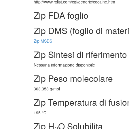
http://www.rxlist.com/cgi/generic/cocaine.htm
Zip FDA foglio
Zip DMS (foglio di materi
Zip MSDS
Zip Sintesi di riferimento
Nessuna informazione disponibile
Zip Peso molecolare
303.353 g/mol
Zip Temperatura di fusio
o
195
C
Zip H
O Solubilita
2