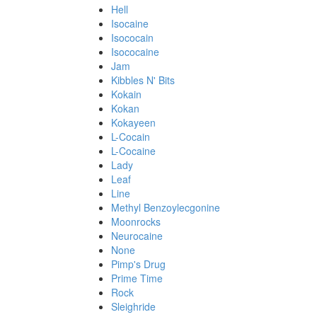
Hell
Isocaine
Isococain
Isococaine
Jam
Kibbles N' Bits
Kokain
Kokan
Kokayeen
L-Cocain
L-Cocaine
Lady
Leaf
Line
Methyl Benzoylecgonine
Moonrocks
Neurocaine
None
Pimp's Drug
Prime Time
Rock
Sleighride