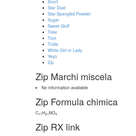
Snort
Star Dust
Star-Spangled Powder
Sugar
Sweet Stuff
Toke
Toot
Trails
White Girl or Lady
Yeyo
Zip
Zip Marchi miscela
No information avaliable
Zip Formula chimica
C
H
NO
17
21
4
Zip RX link