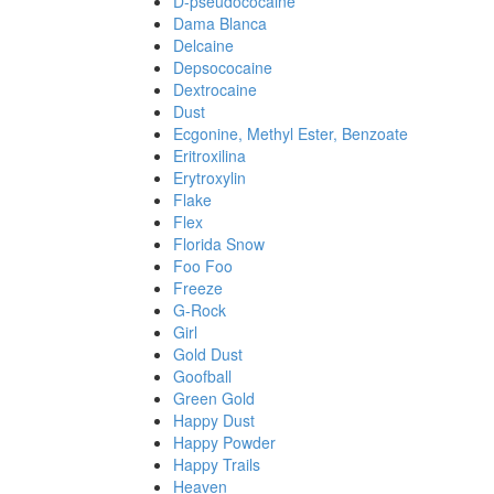
D-pseudococaine
Dama Blanca
Delcaine
Depsococaine
Dextrocaine
Dust
Ecgonine, Methyl Ester, Benzoate
Eritroxilina
Erytroxylin
Flake
Flex
Florida Snow
Foo Foo
Freeze
G-Rock
Girl
Gold Dust
Goofball
Green Gold
Happy Dust
Happy Powder
Happy Trails
Heaven