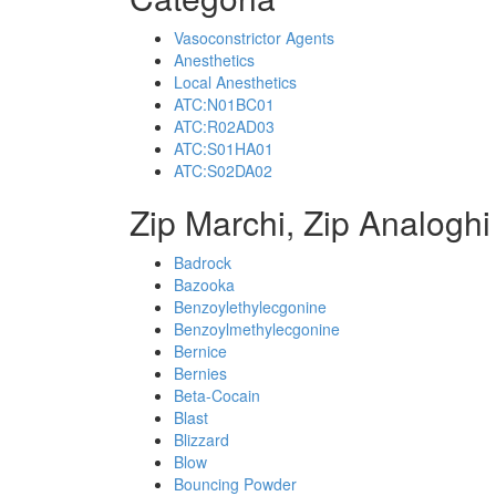
Vasoconstrictor Agents
Anesthetics
Local Anesthetics
ATC:N01BC01
ATC:R02AD03
ATC:S01HA01
ATC:S02DA02
Zip Marchi, Zip Analoghi
Badrock
Bazooka
Benzoylethylecgonine
Benzoylmethylecgonine
Bernice
Bernies
Beta-Cocain
Blast
Blizzard
Blow
Bouncing Powder