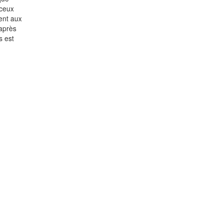
 ceux
ent aux
après
s est