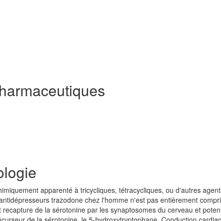
pharmaceutiques
n
logie
imiquement apparenté à tricycliques, tétracycliques, ou d'autres agent
antidépresseurs trazodone chez l'homme n'est pas entièrement compri
 recapture de la sérotonine par les synaptosomes du cerveau et potent
curseur de la sérotonine, le 5-hydroxytryptophane. Conduction cardia