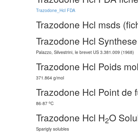
Trazodone_Hcl FDA
Trazodone Hcl msds (fic
Trazodone Hcl Synthese
Palazzo, Silvestrini, le brevet US 3.381.009 (1968)
Trazodone Hcl Poids mol
371.864 g/mol
Trazodone Hcl Point de 
o
86-87
C
Trazodone Hcl H
O Solub
2
Sparigly solubles