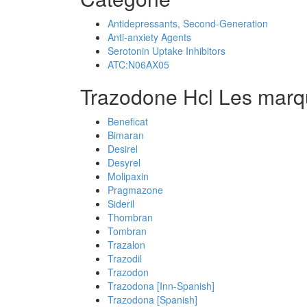
Antidepressants, Second-Generation
Anti-anxiety Agents
Serotonin Uptake Inhibitors
ATC:N06AX05
Trazodone Hcl Les marq
Beneficat
Bimaran
Desirel
Desyrel
Molipaxin
Pragmazone
Sideril
Thombran
Tombran
Trazalon
Trazodil
Trazodon
Trazodona [Inn-Spanish]
Trazodona [Spanish]