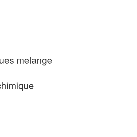
ques melange
chimique
e