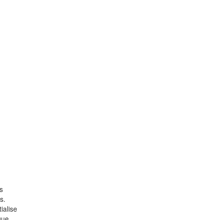
s
s.
ialise
que