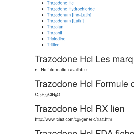
Trazodone Hcl
Trazodone Hydrochloride
Trazodonum [Inn-Latin]
Trazodonum [Latin]
Trazolan
Trazonil
Trialodine
Trittico
Trazodone Hcl Les mar
No information avaliable
Trazodone Hcl Formule 
C
H
ClN
O
19
22
5
Trazodone Hcl RX lien
http://www.rxlist.com/cgi/generic/traz.htm
Trazodone Hcl FDA fich