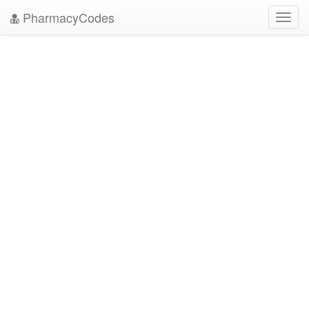
PharmacyCodes
Toggl
navig