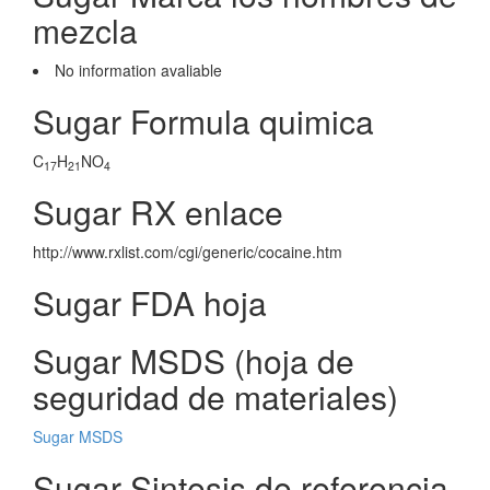
mezcla
No information avaliable
Sugar Formula quimica
C
H
NO
17
21
4
Sugar RX enlace
http://www.rxlist.com/cgi/generic/cocaine.htm
Sugar FDA hoja
Sugar MSDS (hoja de
seguridad de materiales)
Sugar MSDS
Sugar Sintesis de referencia