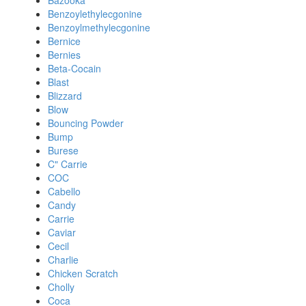
Bazooka
Benzoylethylecgonine
Benzoylmethylecgonine
Bernice
Bernies
Beta-Cocain
Blast
Blizzard
Blow
Bouncing Powder
Bump
Burese
C" Carrie
COC
Cabello
Candy
Carrie
Caviar
Cecil
Charlie
Chicken Scratch
Cholly
Coca