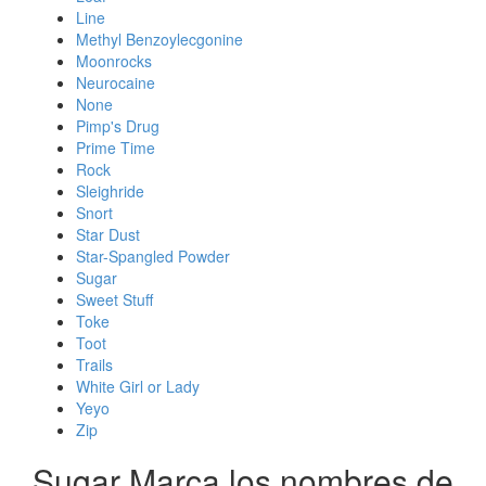
Line
Methyl Benzoylecgonine
Moonrocks
Neurocaine
None
Pimp's Drug
Prime Time
Rock
Sleighride
Snort
Star Dust
Star-Spangled Powder
Sugar
Sweet Stuff
Toke
Toot
Trails
White Girl or Lady
Yeyo
Zip
Sugar Marca los nombres de