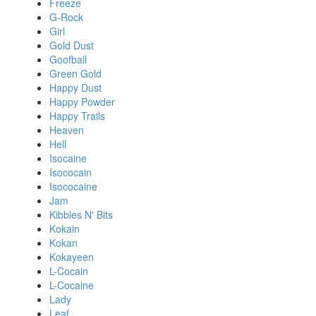
Freeze
G-Rock
Girl
Gold Dust
Goofball
Green Gold
Happy Dust
Happy Powder
Happy Trails
Heaven
Hell
Isocaine
Isococain
Isococaine
Jam
Kibbles N' Bits
Kokain
Kokan
Kokayeen
L-Cocain
L-Cocaine
Lady
Leaf