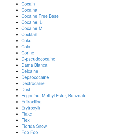
Cocain
Cocaina
Cocaine Free Base
Cocaine, L-
Cocaine-M
Cocktail
Coke
Cola
Corine
D-pseudococaine
Dama Blanca
Delcaine
Depsococaine
Dextrocaine
Dust
Ecgonine, Methyl Ester, Benzoate
Eritroxilina
Erytroxylin
Flake
Flex
Florida Snow
Foo Foo