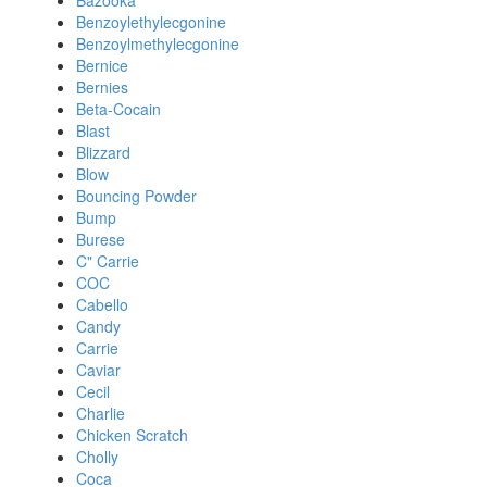
Bazooka
Benzoylethylecgonine
Benzoylmethylecgonine
Bernice
Bernies
Beta-Cocain
Blast
Blizzard
Blow
Bouncing Powder
Bump
Burese
C" Carrie
COC
Cabello
Candy
Carrie
Caviar
Cecil
Charlie
Chicken Scratch
Cholly
Coca