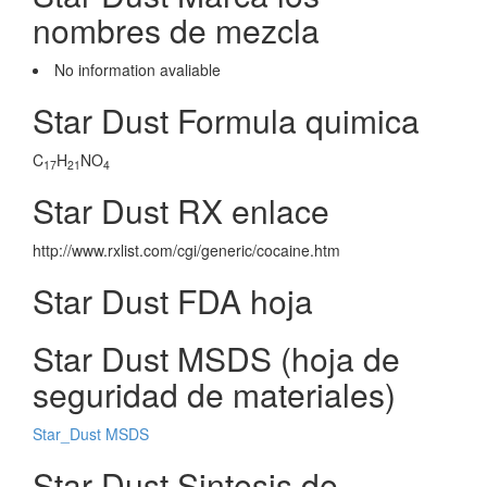
nombres de mezcla
No information avaliable
Star Dust Formula quimica
C
H
NO
17
21
4
Star Dust RX enlace
http://www.rxlist.com/cgi/generic/cocaine.htm
Star Dust FDA hoja
Star Dust MSDS (hoja de
seguridad de materiales)
Star_Dust MSDS
Star Dust Sintesis de