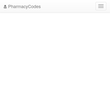
PharmacyCodes
Toggl
navig