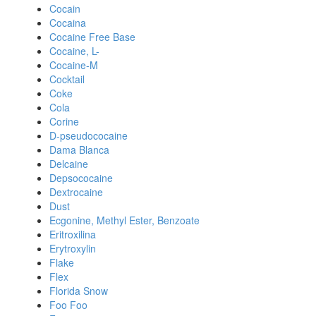
Cocain
Cocaina
Cocaine Free Base
Cocaine, L-
Cocaine-M
Cocktail
Coke
Cola
Corine
D-pseudococaine
Dama Blanca
Delcaine
Depsococaine
Dextrocaine
Dust
Ecgonine, Methyl Ester, Benzoate
Eritroxilina
Erytroxylin
Flake
Flex
Florida Snow
Foo Foo