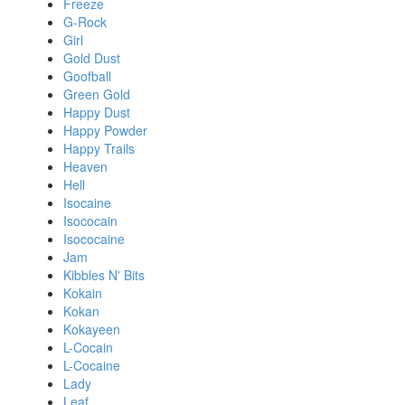
Freeze
G-Rock
Girl
Gold Dust
Goofball
Green Gold
Happy Dust
Happy Powder
Happy Trails
Heaven
Hell
Isocaine
Isococain
Isococaine
Jam
Kibbles N' Bits
Kokain
Kokan
Kokayeen
L-Cocain
L-Cocaine
Lady
Leaf