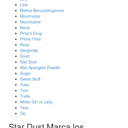
Line
Methyl Benzoylecgonine
Moonrocks
Neurocaine
None
Pimp's Drug
Prime Time
Rock
Sleighride
Snort
Star Dust
Star-Spangled Powder
Sugar
Sweet Stuff
Toke
Toot
Trails
White Girl or Lady
Yeyo
Zip
Star Dust Marca los