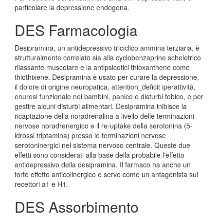
particolare la depressione endogena.
DES Farmacologia
Desipramina, un antidepressivo triciclico ammina terziaria, è
strutturalmente correlato sia alla cyclobenzaprine scheletrico
rilassante muscolare e la antipsicotici thioxanthene come
thiothixene. Desipramina è usato per curare la depressione,
il dolore di origine neuropatica, attention_deficit iperattività,
enuresi funzionale nei bambini, panico e disturbi fobico, e per
gestire alcuni disturbi alimentari. Desipramina inibisce la
ricaptazione della noradrenalina a livello delle terminazioni
nervose noradrenergico e il re-uptake della serotonina (5-
idrossi triptamina) presso le terminazioni nervose
serotoninergici nel sistema nervoso centrale. Queste due
effetti sono considerati alla base della probabile l'effetto
antidepressivo della desipramina. Il farmaco ha anche un
forte effetto anticolinergico e serve come un antagonista sui
recettori a1 e H1.
DES Assorbimento