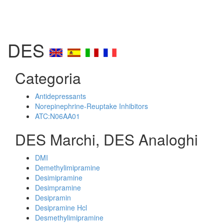
DES
Categoria
Antidepressants
Norepinephrine-Reuptake Inhibitors
ATC:N06AA01
DES Marchi, DES Analoghi
DMI
Demethylimipramine
Desimipramine
Desimpramine
Desipramin
Desipramine Hcl
Desmethylimipramine