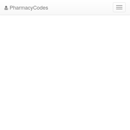
PharmacyCodes
Toggl
navig