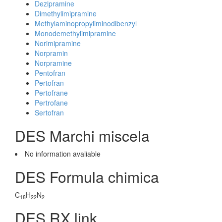
Dezipramine
Dimethylimipramine
Methylaminopropyliminodibenzyl
Monodemethylimipramine
Norimipramine
Norpramin
Norpramine
Pentofran
Pertofran
Pertofrane
Pertrofane
Sertofran
DES Marchi miscela
No information avaliable
DES Formula chimica
C
H
N
18
22
2
DES RX link