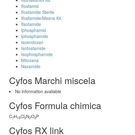
Ifex/Mesnex Kit
Ifosfamid
Ifosfamide Sterile
Ifosfamide/Mesna Kit
Ifsofamide
Iphosphamid
Iphosphamide
Isoendoxan
Isofosfamide
Isophosphamide
Mitoxana
Naxamide
Cyfos Marchi miscela
No information avaliable
Cyfos Formula chimica
C
H
Cl
N
O
P
7
15
2
2
2
Cyfos RX link