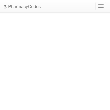
PharmacyCodes
Toggl
navig