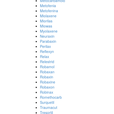
Metocarbamolo
Metofenia
Metofenina
Miolaxene
Miorilas
Miowas
Myolaxene
Neuraxin
Parabaxin
Perilax
Reflexyn
Relax
Relestrid
Robamol
Robaxan
Robaxin
Robaxine
Robaxon
Robinax
Romethocarb
Surquetil
Traumacut
Tresortil