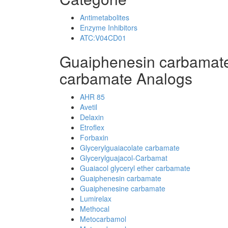
Antimetabolites
Enzyme Inhibitors
ATC:V04CD01
Guaiphenesin carbamat
carbamate Analogs
AHR 85
Avetil
Delaxin
Etroflex
Forbaxin
Glycerylguaiacolate carbamate
Glycerylguajacol-Carbamat
Guaiacol glyceryl ether carbamate
Guaiphenesin carbamate
Guaiphenesine carbamate
Lumirelax
Methocal
Metocarbamol