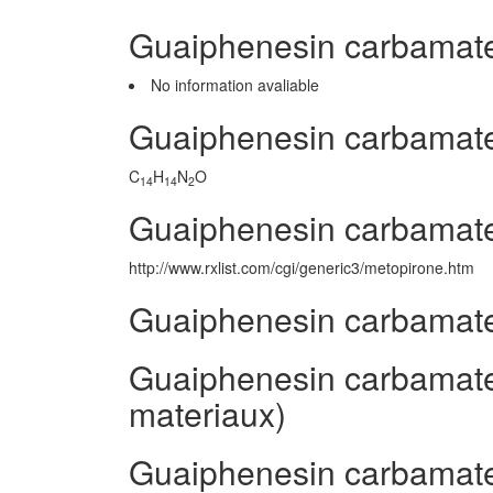
Guaiphenesin carbamat
No information avaliable
Guaiphenesin carbamat
C
H
N
O
14
14
2
Guaiphenesin carbamate
http://www.rxlist.com/cgi/generic3/metopirone.htm
Guaiphenesin carbamate
Guaiphenesin carbamate 
materiaux)
Guaiphenesin carbamate