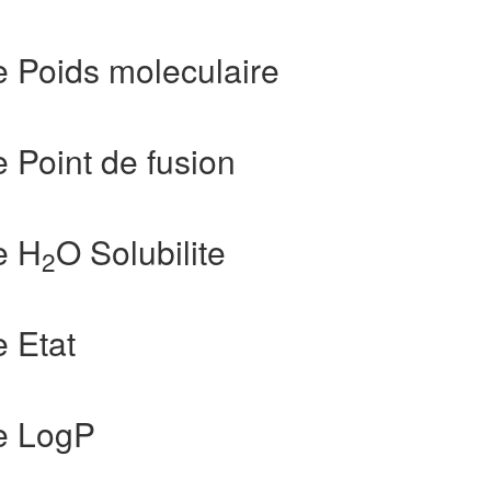
 Poids moleculaire
Point de fusion
e H
O Solubilite
2
 Etat
e LogP