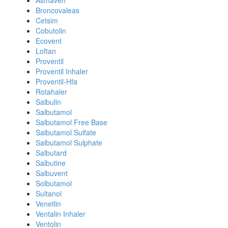
Asmaven
Broncovaleas
Cetsim
Cobutolin
Ecovent
Loftan
Proventil
Proventil Inhaler
Proventil-Hfa
Rotahaler
Salbulin
Salbutamol
Salbutamol Free Base
Salbutamol Sulfate
Salbutamol Sulphate
Salbutard
Salbutine
Salbuvent
Solbutamol
Sultanol
Venetlin
Ventalin Inhaler
Ventolin