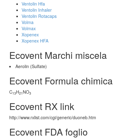
Ventolin Hfa
Ventolin Inhaler
Ventolin Rotacaps
Volma
Volmax
Xopenex
Xopenex HFA
Ecovent Marchi miscela
Aerolin (Sulfate)
Ecovent Formula chimica
C
H
NO
13
21
3
Ecovent RX link
http://www.rxlist.com/cgi/generic/duoneb.htm
Ecovent FDA foglio