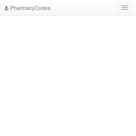
PharmacyCodes
Toggl
navig