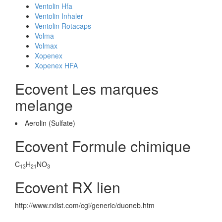
Ventolin Hfa
Ventolin Inhaler
Ventolin Rotacaps
Volma
Volmax
Xopenex
Xopenex HFA
Ecovent Les marques
melange
Aerolin (Sulfate)
Ecovent Formule chimique
C
H
NO
13
21
3
Ecovent RX lien
http://www.rxlist.com/cgi/generic/duoneb.htm