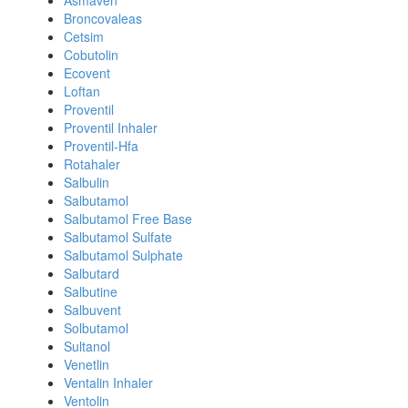
Asmaven
Broncovaleas
Cetsim
Cobutolin
Ecovent
Loftan
Proventil
Proventil Inhaler
Proventil-Hfa
Rotahaler
Salbulin
Salbutamol
Salbutamol Free Base
Salbutamol Sulfate
Salbutamol Sulphate
Salbutard
Salbutine
Salbuvent
Solbutamol
Sultanol
Venetlin
Ventalin Inhaler
Ventolin