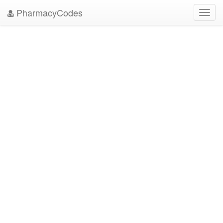
PharmacyCodes
Toggl
navig