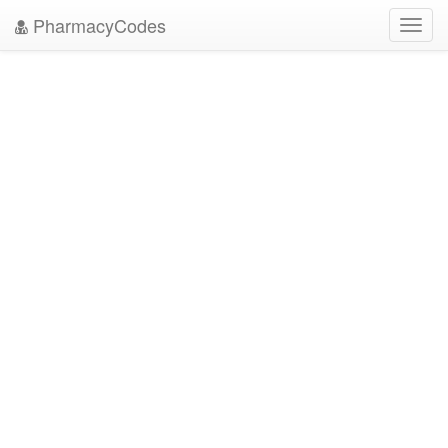
PharmacyCodes
Toggl
navig