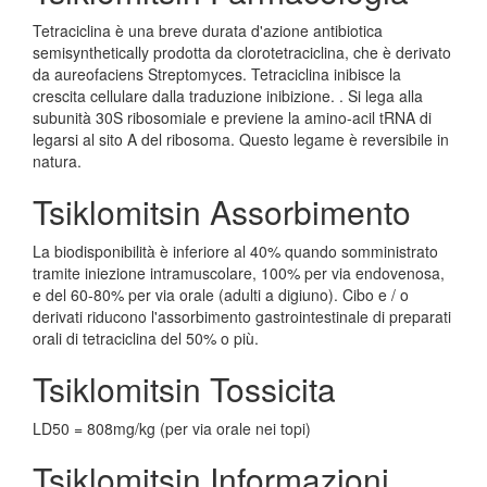
Tetraciclina è una breve durata d'azione antibiotica
semisynthetically prodotta da clorotetraciclina, che è derivato
da aureofaciens Streptomyces. Tetraciclina inibisce la
crescita cellulare dalla traduzione inibizione. . Si lega alla
subunità 30S ribosomiale e previene la amino-acil tRNA di
legarsi al sito A del ribosoma. Questo legame è reversibile in
natura.
Tsiklomitsin Assorbimento
La biodisponibilità è inferiore al 40% quando somministrato
tramite iniezione intramuscolare, 100% per via endovenosa,
e del 60-80% per via orale (adulti a digiuno). Cibo e / o
derivati riducono l'assorbimento gastrointestinale di preparati
orali di tetraciclina del 50% o più.
Tsiklomitsin Tossicita
LD50 = 808mg/kg (per via orale nei topi)
Tsiklomitsin Informazioni