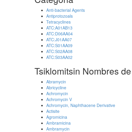
Anti-bacterial Agents
Antiprotozoals
Tetracyclines
ATC:A01AB13
ATC:D06AA04
ATC:J01AA07
ATC:S01AA09
ATC:S02AA08
ATC:S03AA02
Tsiklomitsin Nombres de
Abramycin
Abricycline
Achromycin
Achromycin V
Achromycin, Naphthacene Derivative
Actisite
Agromicina
Ambramicina
Ambramycin