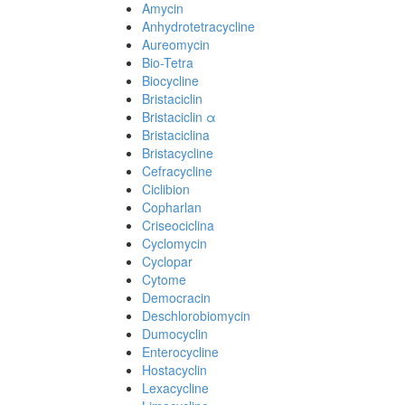
Amycin
Anhydrotetracycline
Aureomycin
Bio-Tetra
Biocycline
Bristaciclin
Bristaciclin α
Bristaciclina
Bristacycline
Cefracycline
Ciclibion
Copharlan
Criseociclina
Cyclomycin
Cyclopar
Cytome
Democracin
Deschlorobiomycin
Dumocyclin
Enterocycline
Hostacyclin
Lexacycline