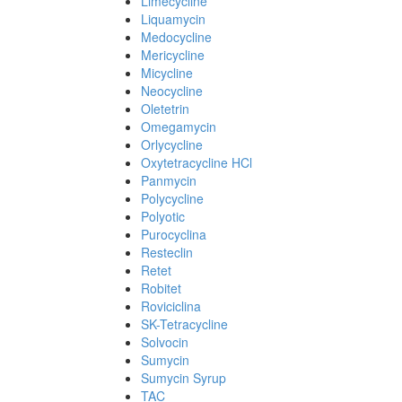
Limecycline
Liquamycin
Medocycline
Mericycline
Micycline
Neocycline
Oletetrin
Omegamycin
Orlycycline
Oxytetracycline HCl
Panmycin
Polycycline
Polyotic
Purocyclina
Resteclin
Retet
Robitet
Roviciclina
SK-Tetracycline
Solvocin
Sumycin
Sumycin Syrup
TAC