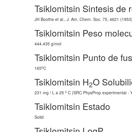
Tsiklomitsin Sintesis de 
JH Boothe et al., J. Am. Chem. Soc. 75, 4621 (1953
Tsiklomitsin Peso molecu
444.435 g/mol
Tsiklomitsin Punto de fu
o
165
C
Tsiklomitsin H
O Solubil
2
231 mg / L a 25 º C (SRC PhysProp experimental 
Tsiklomitsin Estado
Solid
Tsiklomitsin LogP