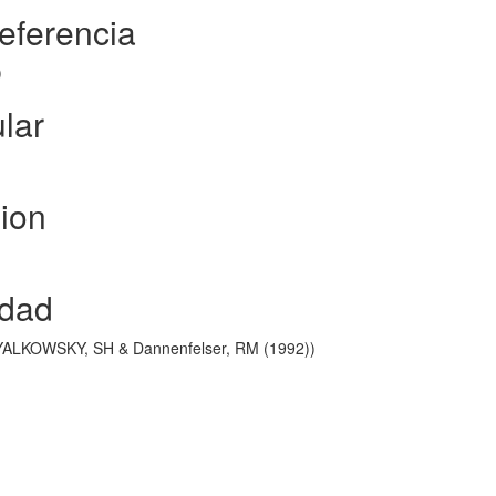
referencia
)
lar
sion
idad
- YALKOWSKY, SH & Dannenfelser, RM (1992))