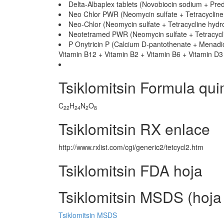
Delta-Albaplex tablets (Novobiocin sodium + Pred
Neo Chlor PWR (Neomycin sulfate + Tetracycline
Neo-Chlor (Neomycin sulfate + Tetracycline hydr
Neotetramed PWR (Neomycin sulfate + Tetracycli
P Onytricin P (Calcium D-pantothenate + Menadion
Vitamin B12 + Vitamin B2 + Vitamin B6 + Vitamin D3
Tsiklomitsin Formula qui
C
H
N
O
22
24
2
8
Tsiklomitsin RX enlace
http://www.rxlist.com/cgi/generic2/tetcycl2.htm
Tsiklomitsin FDA hoja
Tsiklomitsin MSDS (hoja
Tsiklomitsin MSDS