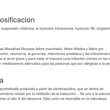
osificacion
, suspensión oftálmica, la inyección intravenosa, inyección IM; Ungüen
 las Montañas Rocosas fiebre manchada, fiebre tifoidea y fiebre por
superior, neumonía, la gonorrea, infecciones amebiana y las infecciones 
ar el acné grave y para tratar el tracoma (una infección crónica en los o
 un medicamento alternativo para las personas que son alérgicas a la pen
ia
synthetically producido a partir de clortetraciclina, que se deriva de
cimiento celular por la inhibición de la traducción. . Se une a la subun
rse al sitio A del ribosoma. Esta unión es reversible en la naturaleza.