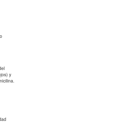
to
del
jos) y
icilina.
idad