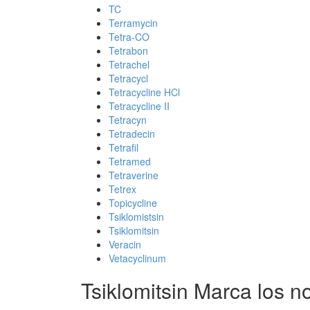
TC
Terramycin
Tetra-CO
Tetrabon
Tetrachel
Tetracycl
Tetracycline HCl
Tetracycline II
Tetracyn
Tetradecin
Tetrafil
Tetramed
Tetraverine
Tetrex
Topicycline
Tsiklomistsin
Tsiklomitsin
Veracin
Vetacyclinum
Tsiklomitsin Marca los 