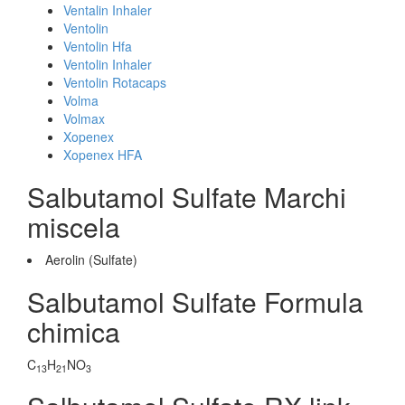
Ventalin Inhaler
Ventolin
Ventolin Hfa
Ventolin Inhaler
Ventolin Rotacaps
Volma
Volmax
Xopenex
Xopenex HFA
Salbutamol Sulfate Marchi
miscela
Aerolin (Sulfate)
Salbutamol Sulfate Formula
chimica
C
H
NO
13
21
3