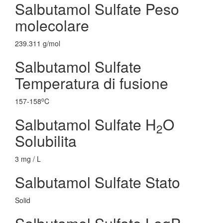
Salbutamol Sulfate Peso
molecolare
239.311 g/mol
Salbutamol Sulfate
Temperatura di fusione
o
157-158
C
Salbutamol Sulfate H
O
2
Solubilita
3 mg / L
Salbutamol Sulfate Stato
Solid