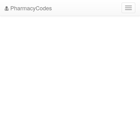
PharmacyCodes
Toggl
navig