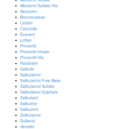
Albuterol Sulfate Hfa
Asmaven
Broncovaleas
Cetsim
Cobutolin
Ecovent
Loftan
Proventil
Proventil Inhaler
Proventil-Hfa
Rotahaler
Salbulin
Salbutamol
Salbutamol Free Base
Salbutamol Sulfate
Salbutamol Sulphate
Salbutard
Salbutine
Salbuvent
Solbutamol
Sultanol
Venetlin