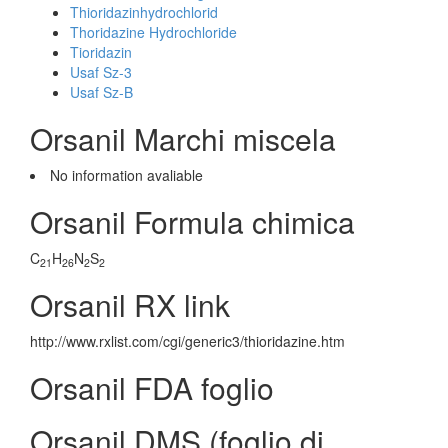
Thioridazinhydrochlorid
Thoridazine Hydrochloride
Tioridazin
Usaf Sz-3
Usaf Sz-B
Orsanil Marchi miscela
No information avaliable
Orsanil Formula chimica
C
H
N
S
21
26
2
2
Orsanil RX link
http://www.rxlist.com/cgi/generic3/thioridazine.htm
Orsanil FDA foglio
Orsanil DMS (foglio di