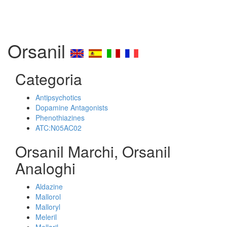
Orsanil
Categoria
Antipsychotics
Dopamine Antagonists
Phenothiazines
ATC:N05AC02
Orsanil Marchi, Orsanil
Analoghi
Aldazine
Mallorol
Malloryl
Meleril