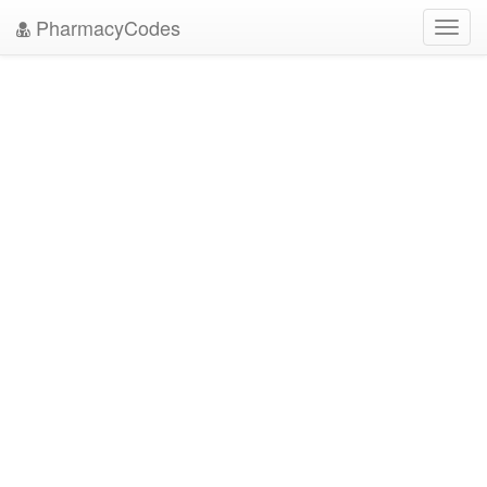
PharmacyCodes
Toggl
navig