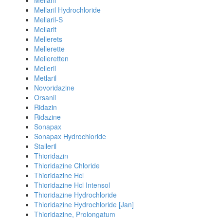
Mellaril
Mellaril Hydrochloride
Mellaril-S
Mellarit
Mellerets
Mellerette
Melleretten
Melleril
Metlaril
Novoridazine
Orsanil
Ridazin
Ridazine
Sonapax
Sonapax Hydrochloride
Stalleril
Thioridazin
Thioridazine Chloride
Thioridazine Hcl
Thioridazine Hcl Intensol
Thioridazine Hydrochloride
Thioridazine Hydrochloride [Jan]
Thioridazine, Prolongatum