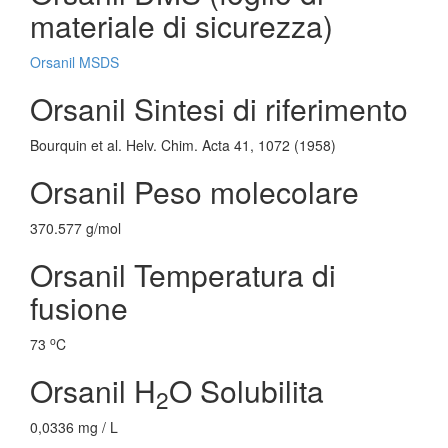
materiale di sicurezza)
Orsanil MSDS
Orsanil Sintesi di riferimento
Bourquin et al. Helv. Chim. Acta 41, 1072 (1958)
Orsanil Peso molecolare
370.577 g/mol
Orsanil Temperatura di
fusione
o
73
C
Orsanil H
O Solubilita
2
0,0336 mg / L