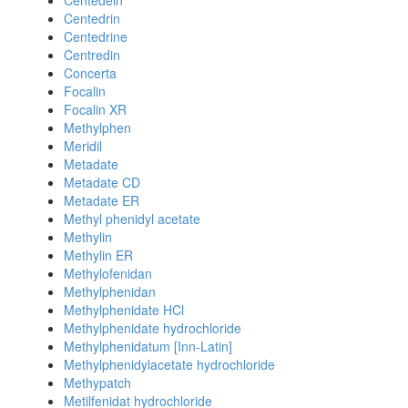
Centedein
Centedrin
Centedrine
Centredin
Concerta
Focalin
Focalin XR
Methylphen
Meridil
Metadate
Metadate CD
Metadate ER
Methyl phenidyl acetate
Methylin
Methylin ER
Methylofenidan
Methylphenidan
Methylphenidate HCl
Methylphenidate hydrochloride
Methylphenidatum [Inn-Latin]
Methylphenidylacetate hydrochloride
Methypatch
Metilfenidat hydrochloride