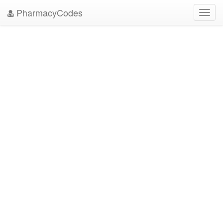
PharmacyCodes
Toggl
navig