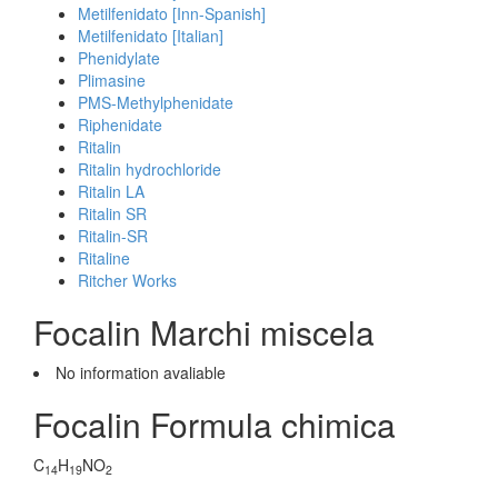
Metilfenidato [Inn-Spanish]
Metilfenidato [Italian]
Phenidylate
Plimasine
PMS-Methylphenidate
Riphenidate
Ritalin
Ritalin hydrochloride
Ritalin LA
Ritalin SR
Ritalin-SR
Ritaline
Ritcher Works
Focalin Marchi miscela
No information avaliable
Focalin Formula chimica
C
H
NO
14
19
2