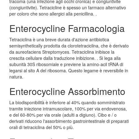
tracoma (una infezione agli occhi cronica) e congiuntivite
(congiuntivite). Tetracicline è spesso un farmaco alternativo
per coloro che sono allergici alla penicillina. .
Enterocycline Farmacologia
Tetraciclina è una breve durata d'azione antibiotica
semisynthetically prodotta da clorotetraciclina, che è derivato
da aureofaciens Streptomyces. Tetraciclina inibisce la
crescita cellulare dalla traduzione inibizione. . Si lega alla
subunità 30S ribosomiale e previene la amino-acil tRNA di
legarsi al sito A del ribosoma. Questo legame è reversibile in
natura.
Enterocycline Assorbimento
La biodisponibilità è inferiore al 40% quando somministrato
tramite iniezione intramuscolare, 100% per via endovenosa,
e del 60-80% per via orale (adulti a digiuno). Cibo e / o
derivati riducono l'assorbimento gastrointestinale di preparati
orali di tetraciclina del 50% o più.