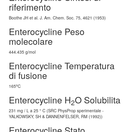
riferimento
Boothe JH et al. J. Am. Chem. Soc. 75, 4621 (1953)
Enterocycline Peso
molecolare
444.435 g/mol
Enterocycline Temperatura
di fusione
o
165
C
Enterocycline H
O Solubilita
2
231 mg / L a 25 ° C (SRC PhysProp sperimentale -
YALKOWSKY, SH & DANNENFELSER, RM (1992))
Enterocycline Stato