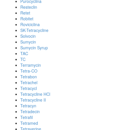
Purocyclina
Resteclin
Retet
Robitet
Roviciclina
SK-Tetracycline
Solvocin
Sumycin
Sumycin Syrup
TAC
TC
Terramycin
Tetra-CO
Tetrabon
Tetrachel
Tetracycl
Tetracycline HCl
Tetracycline II
Tetracyn
Tetradecin
Tetrafil
Tetramed
Tetraverine