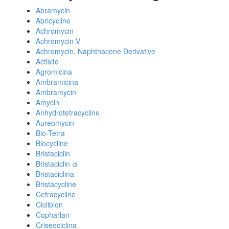
Abramycin
Abricycline
Achromycin
Achromycin V
Achromycin, Naphthacene Derivative
Actisite
Agromicina
Ambramicina
Ambramycin
Amycin
Anhydrotetracycline
Aureomycin
Bio-Tetra
Biocycline
Bristaciclin
Bristaciclin α
Bristaciclina
Bristacycline
Cefracycline
Ciclibion
Copharlan
Criseociclina