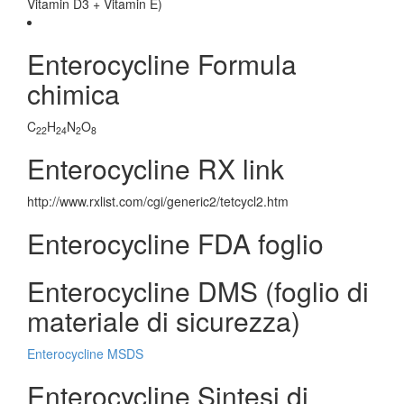
Vitamin D3 + Vitamin E)
Enterocycline Formula
chimica
C
H
N
O
22
24
2
8
Enterocycline RX link
http://www.rxlist.com/cgi/generic2/tetcycl2.htm
Enterocycline FDA foglio
Enterocycline DMS (foglio di
materiale di sicurezza)
Enterocycline MSDS
Enterocycline Sintesi di