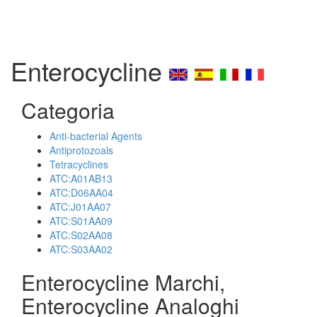
Enterocycline
Categoria
Anti-bacterial Agents
Antiprotozoals
Tetracyclines
ATC:A01AB13
ATC:D06AA04
ATC:J01AA07
ATC:S01AA09
ATC:S02AA08
ATC:S03AA02
Enterocycline Marchi,
Enterocycline Analoghi