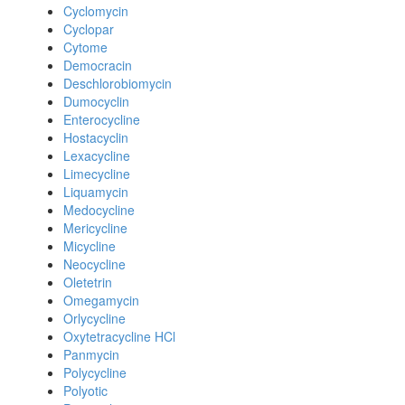
Cyclomycin
Cyclopar
Cytome
Democracin
Deschlorobiomycin
Dumocyclin
Enterocycline
Hostacyclin
Lexacycline
Limecycline
Liquamycin
Medocycline
Mericycline
Micycline
Neocycline
Oletetrin
Omegamycin
Orlycycline
Oxytetracycline HCl
Panmycin
Polycycline
Polyotic