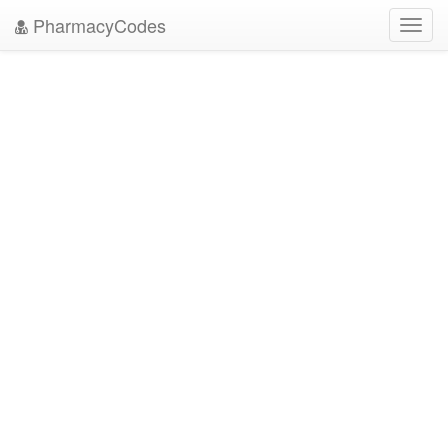
PharmacyCodes
Toggl
navig