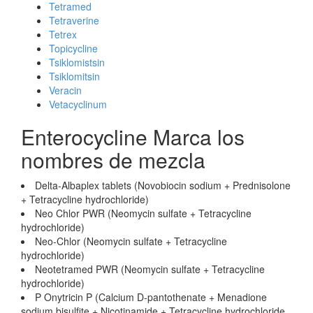
Tetramed
Tetraverine
Tetrex
Topicycline
Tsiklomistsin
Tsiklomitsin
Veracin
Vetacyclinum
Enterocycline Marca los
nombres de mezcla
Delta-Albaplex tablets (Novobiocin sodium + Prednisolone
+ Tetracycline hydrochloride)
Neo Chlor PWR (Neomycin sulfate + Tetracycline
hydrochloride)
Neo-Chlor (Neomycin sulfate + Tetracycline
hydrochloride)
Neotetramed PWR (Neomycin sulfate + Tetracycline
hydrochloride)
P Onytricin P (Calcium D-pantothenate + Menadione
sodium bisulfite + Nicotinamide + Tetracycline hydrochloride