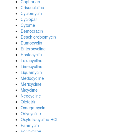
Copharlan
Criseociclina
Cyclomycin
Cyclopar
Cytome
Democracin
Deschlorobiomycin
Dumocyclin
Enterocycline
Hostacyclin
Lexacycline
Limecycline
Liquamycin
Medocycline
Mericycline
Micycline
Neocycline
Oletetrin
Omegamycin
Orlycycline
Oxytetracycline HCl
Panmycin
Polycycline