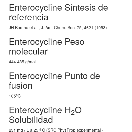
Enterocycline Sintesis de
referencia
JH Boothe et al., J. Am. Chem. Soc. 75, 4621 (1953)
Enterocycline Peso
molecular
444.435 g/mol
Enterocycline Punto de
fusion
o
165
C
Enterocycline H
O
2
Solubilidad
231 mg / L a 25 º C (SRC PhysProp experimental -