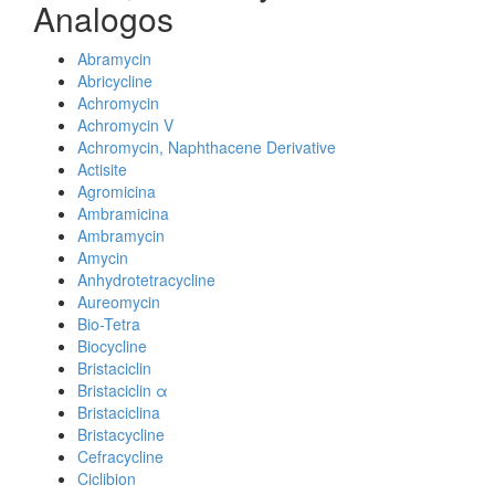
Analogos
Abramycin
Abricycline
Achromycin
Achromycin V
Achromycin, Naphthacene Derivative
Actisite
Agromicina
Ambramicina
Ambramycin
Amycin
Anhydrotetracycline
Aureomycin
Bio-Tetra
Biocycline
Bristaciclin
Bristaciclin α
Bristaciclina
Bristacycline
Cefracycline
Ciclibion