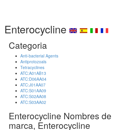
Enterocycline
Categoria
Anti-bacterial Agents
Antiprotozoals
Tetracyclines
ATC:A01AB13
ATC:D06AA04
ATC:J01AA07
ATC:S01AA09
ATC:S02AA08
ATC:S03AA02
Enterocycline Nombres de
marca, Enterocycline