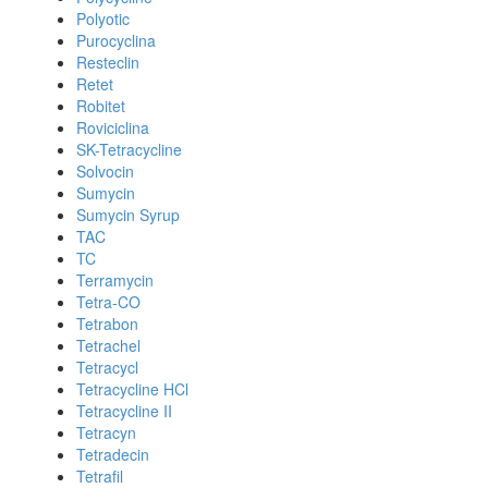
Polyotic
Purocyclina
Resteclin
Retet
Robitet
Roviciclina
SK-Tetracycline
Solvocin
Sumycin
Sumycin Syrup
TAC
TC
Terramycin
Tetra-CO
Tetrabon
Tetrachel
Tetracycl
Tetracycline HCl
Tetracycline II
Tetracyn
Tetradecin
Tetrafil