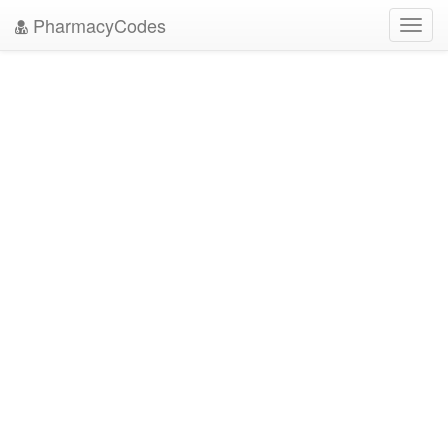
PharmacyCodes
Toggl
navig