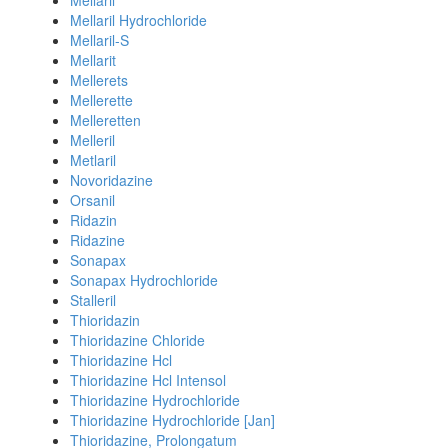
Mellaril
Mellaril Hydrochloride
Mellaril-S
Mellarit
Mellerets
Mellerette
Melleretten
Melleril
Metlaril
Novoridazine
Orsanil
Ridazin
Ridazine
Sonapax
Sonapax Hydrochloride
Stalleril
Thioridazin
Thioridazine Chloride
Thioridazine Hcl
Thioridazine Hcl Intensol
Thioridazine Hydrochloride
Thioridazine Hydrochloride [Jan]
Thioridazine, Prolongatum