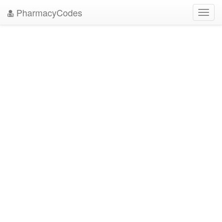
PharmacyCodes
Toggl
navig