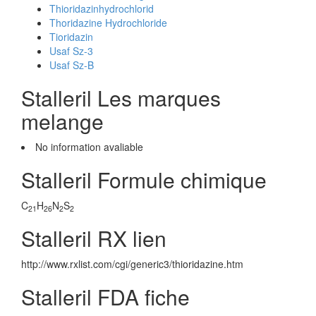
Thioridazinhydrochlorid
Thoridazine Hydrochloride
Tioridazin
Usaf Sz-3
Usaf Sz-B
Stalleril Les marques
melange
No information avaliable
Stalleril Formule chimique
C
H
N
S
21
26
2
2
Stalleril RX lien
http://www.rxlist.com/cgi/generic3/thioridazine.htm
Stalleril FDA fiche