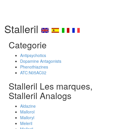
Stalleril
Categorie
Antipsychotics
Dopamine Antagonists
Phenothiazines
ATC:N05AC02
Stalleril Les marques,
Stalleril Analogs
Aldazine
Mallorol
Malloryl
Meleril