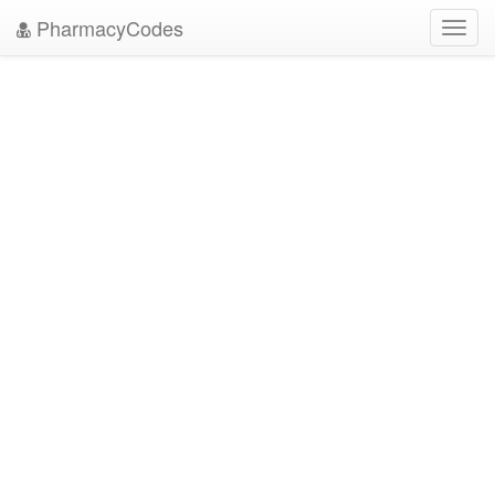
PharmacyCodes
Toggl
navig