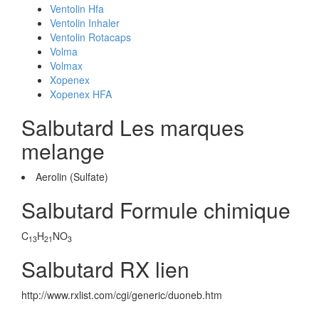
Ventolin Hfa
Ventolin Inhaler
Ventolin Rotacaps
Volma
Volmax
Xopenex
Xopenex HFA
Salbutard Les marques
melange
Aerolin (Sulfate)
Salbutard Formule chimique
C
H
NO
13
21
3
Salbutard RX lien
http://www.rxlist.com/cgi/generic/duoneb.htm