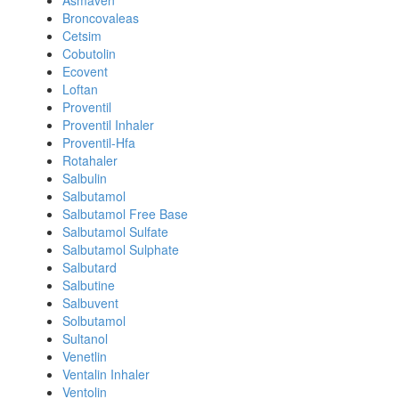
Asmaven
Broncovaleas
Cetsim
Cobutolin
Ecovent
Loftan
Proventil
Proventil Inhaler
Proventil-Hfa
Rotahaler
Salbulin
Salbutamol
Salbutamol Free Base
Salbutamol Sulfate
Salbutamol Sulphate
Salbutard
Salbutine
Salbuvent
Solbutamol
Sultanol
Venetlin
Ventalin Inhaler
Ventolin