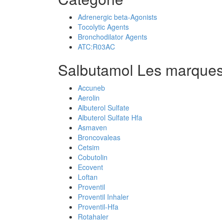
Adrenergic beta-Agonists
Tocolytic Agents
Bronchodilator Agents
ATC:R03AC
Salbutamol Les marques
Accuneb
Aerolin
Albuterol Sulfate
Albuterol Sulfate Hfa
Asmaven
Broncovaleas
Cetsim
Cobutolin
Ecovent
Loftan
Proventil
Proventil Inhaler
Proventil-Hfa
Rotahaler