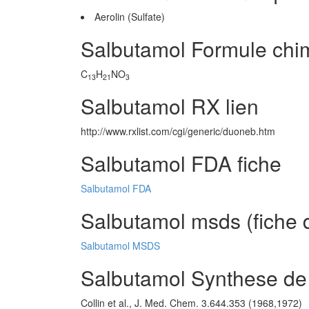
Aerolin (Sulfate)
Salbutamol Formule chi
C
H
NO
13
21
3
Salbutamol RX lien
http://www.rxlist.com/cgi/generic/duoneb.htm
Salbutamol FDA fiche
Salbutamol FDA
Salbutamol msds (fiche 
Salbutamol MSDS
Salbutamol Synthese de
Collin et al., J. Med. Chem. 3.644.353 (1968,1972)