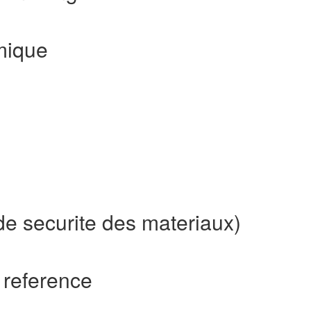
mique
de securite des materiaux)
 reference