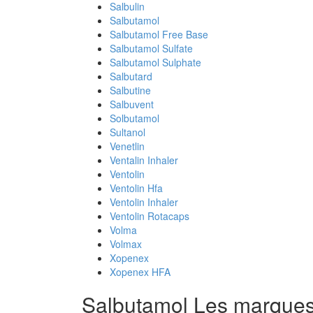
Salbulin
Salbutamol
Salbutamol Free Base
Salbutamol Sulfate
Salbutamol Sulphate
Salbutard
Salbutine
Salbuvent
Solbutamol
Sultanol
Venetlin
Ventalin Inhaler
Ventolin
Ventolin Hfa
Ventolin Inhaler
Ventolin Rotacaps
Volma
Volmax
Xopenex
Xopenex HFA
Salbutamol Les marque