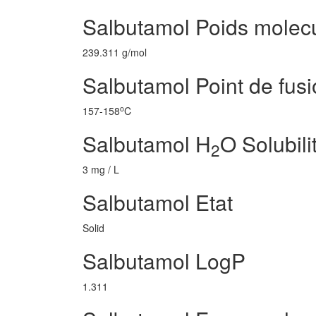
Salbutamol Poids molecu
239.311 g/mol
Salbutamol Point de fus
o
157-158
C
Salbutamol H
O Solubili
2
3 mg / L
Salbutamol Etat
Solid
Salbutamol LogP
1.311