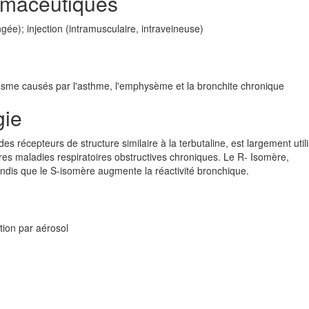
rmaceutiques
ongée); injection (intramusculaire, intraveineuse)
asme causés par l'asthme, l'emphysème et la bronchite chronique
gie
es récepteurs de structure similaire à la terbutaline, est largement util
es maladies respiratoires obstructives chroniques. Le R- Isomère,
andis que le S-isomère augmente la réactivité bronchique.
tion par aérosol