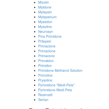
Mizolin
Myidone
Mylepsin
Mylepsinum
Mysedon
Mysoline
Neurosyn
Pms Primidone
Prilepsin
Primacione
Primaclone
Primacone
Primakton
Primidon
Primidone Methanol Solution
Primoline
Prysoline
Pyrimidone "Medi-Pets"
Pyrimidone Medi-Pets
Resimatil
Sertan