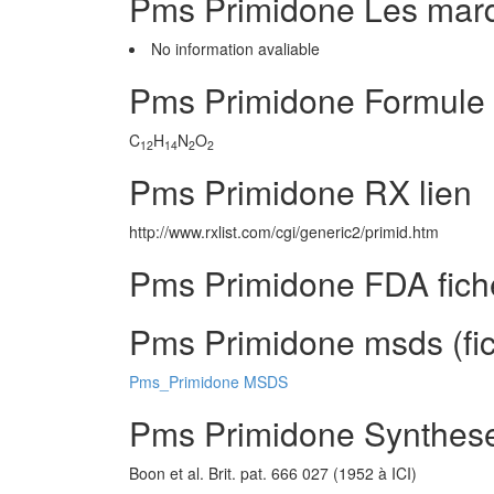
Pms Primidone Les mar
No information avaliable
Pms Primidone Formule
C
H
N
O
12
14
2
2
Pms Primidone RX lien
http://www.rxlist.com/cgi/generic2/primid.htm
Pms Primidone FDA fich
Pms Primidone msds (fic
Pms_Primidone MSDS
Pms Primidone Synthese
Boon et al. Brit. pat. 666 027 (1952 à ICI)