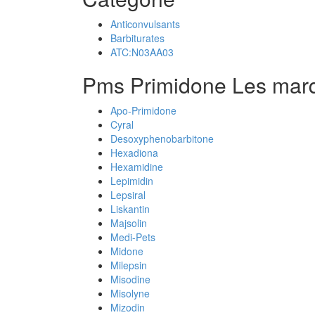
Anticonvulsants
Barbiturates
ATC:N03AA03
Pms Primidone Les mar
Apo-Primidone
Cyral
Desoxyphenobarbitone
Hexadiona
Hexamidine
Lepimidin
Lepsiral
Liskantin
Majsolin
Medi-Pets
Midone
Milepsin
Misodine
Misolyne
Mizodin