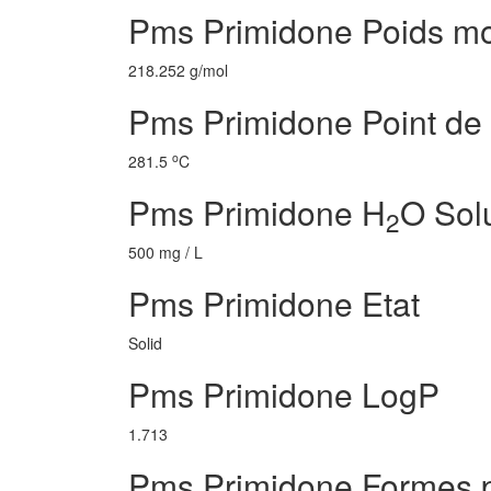
Pms Primidone Poids mo
218.252 g/mol
Pms Primidone Point de 
o
281.5
C
Pms Primidone H
O Solu
2
500 mg / L
Pms Primidone Etat
Solid
Pms Primidone LogP
1.713
Pms Primidone Formes 