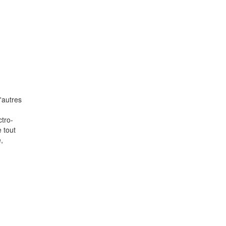
'autres
ctro-
 tout
,