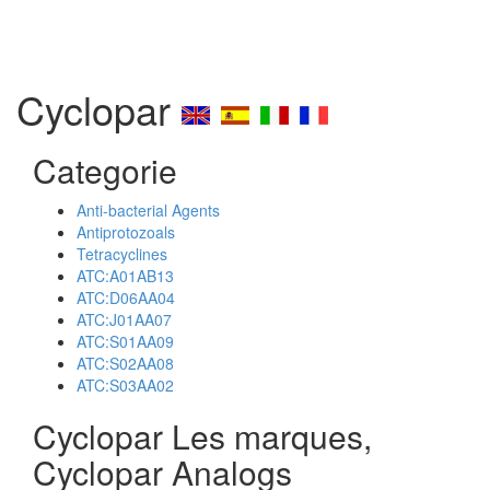
Cyclopar
Categorie
Anti-bacterial Agents
Antiprotozoals
Tetracyclines
ATC:A01AB13
ATC:D06AA04
ATC:J01AA07
ATC:S01AA09
ATC:S02AA08
ATC:S03AA02
Cyclopar Les marques,
Cyclopar Analogs