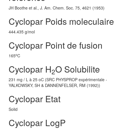
JH Boothe et al., J. Am. Chem. Soc. 75, 4621 (1953)
Cyclopar Poids moleculaire
444.435 g/mol
Cyclopar Point de fusion
o
165
C
Cyclopar H
O Solubilite
2
231 mg / L à 25 oC (SRC PHYSPROP expérimentale -
YALKOWSKY, SH & DANNENFELSER, RM (1992))
Cyclopar Etat
Solid
Cyclopar LogP