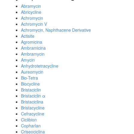
Abramycin
Abricycline
Achromycin
Achromycin V
Achromycin, Naphthacene Derivative
Actisite
Agromicina
Ambramicina
Ambramycin
Amycin
Anhydrotetracycline
Aureomycin
Bio-Tetra
Biocycline
Bristaciclin
Bristaciclin α
Bristaciclina
Bristacycline
Cefracycline
Ciclibion
Copharlan
Criseociclina