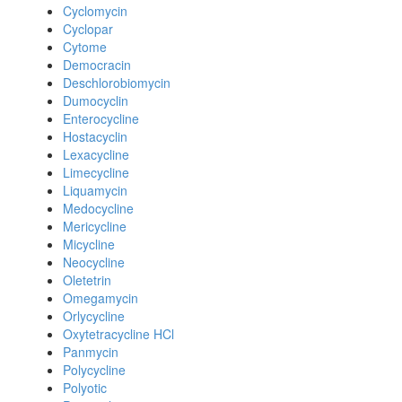
Cyclomycin
Cyclopar
Cytome
Democracin
Deschlorobiomycin
Dumocyclin
Enterocycline
Hostacyclin
Lexacycline
Limecycline
Liquamycin
Medocycline
Mericycline
Micycline
Neocycline
Oletetrin
Omegamycin
Orlycycline
Oxytetracycline HCl
Panmycin
Polycycline
Polyotic