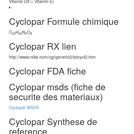
Vitamin D3 + Vitamin E)
Cyclopar Formule chimique
C
H
N
O
22
24
2
8
Cyclopar RX lien
http://www.rxlist.com/cgi/generic2/tetcycl2.htm
Cyclopar FDA fiche
Cyclopar msds (fiche de
securite des materiaux)
Cyclopar MSDS
Cyclopar Synthese de
reference