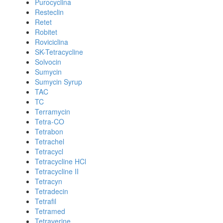
Purocyclina
Resteclin
Retet
Robitet
Roviciclina
SK-Tetracycline
Solvocin
Sumycin
Sumycin Syrup
TAC
TC
Terramycin
Tetra-CO
Tetrabon
Tetrachel
Tetracycl
Tetracycline HCl
Tetracycline II
Tetracyn
Tetradecin
Tetrafil
Tetramed
Tetraverine