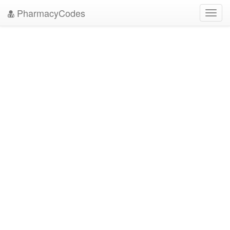
PharmacyCodes
Toggl
navig