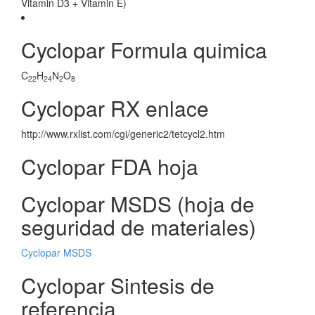
Vitamin D3 + Vitamin E)
Cyclopar Formula quimica
C
H
N
O
22
24
2
8
Cyclopar RX enlace
http://www.rxlist.com/cgi/generic2/tetcycl2.htm
Cyclopar FDA hoja
Cyclopar MSDS (hoja de
seguridad de materiales)
Cyclopar MSDS
Cyclopar Sintesis de
referencia