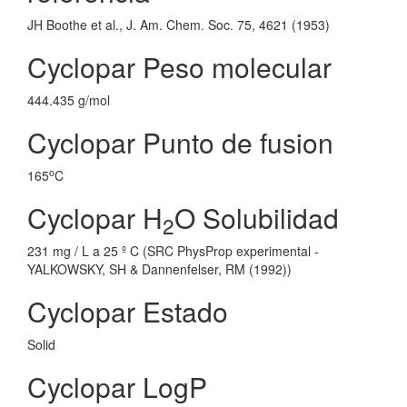
JH Boothe et al., J. Am. Chem. Soc. 75, 4621 (1953)
Cyclopar Peso molecular
444.435 g/mol
Cyclopar Punto de fusion
o
165
C
Cyclopar H
O Solubilidad
2
231 mg / L a 25 º C (SRC PhysProp experimental -
YALKOWSKY, SH & Dannenfelser, RM (1992))
Cyclopar Estado
Solid
Cyclopar LogP