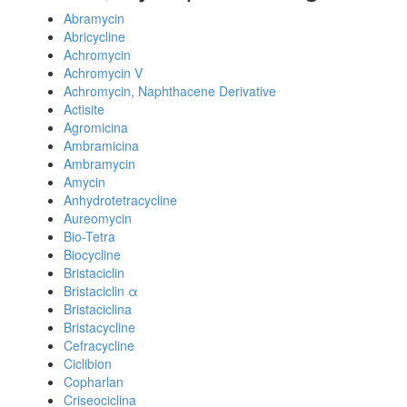
Abramycin
Abricycline
Achromycin
Achromycin V
Achromycin, Naphthacene Derivative
Actisite
Agromicina
Ambramicina
Ambramycin
Amycin
Anhydrotetracycline
Aureomycin
Bio-Tetra
Biocycline
Bristaciclin
Bristaciclin α
Bristaciclina
Bristacycline
Cefracycline
Ciclibion
Copharlan
Criseociclina