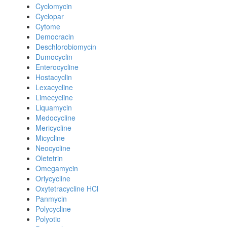
Cyclomycin
Cyclopar
Cytome
Democracin
Deschlorobiomycin
Dumocyclin
Enterocycline
Hostacyclin
Lexacycline
Limecycline
Liquamycin
Medocycline
Mericycline
Micycline
Neocycline
Oletetrin
Omegamycin
Orlycycline
Oxytetracycline HCl
Panmycin
Polycycline
Polyotic