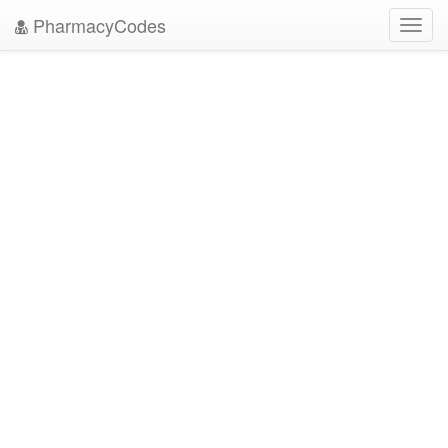
PharmacyCodes
Toggl
navig