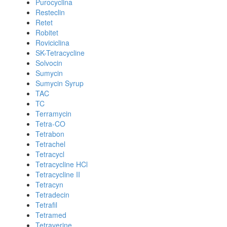
Purocyclina
Resteclin
Retet
Robitet
Roviciclina
SK-Tetracycline
Solvocin
Sumycin
Sumycin Syrup
TAC
TC
Terramycin
Tetra-CO
Tetrabon
Tetrachel
Tetracycl
Tetracycline HCl
Tetracycline II
Tetracyn
Tetradecin
Tetrafil
Tetramed
Tetraverine