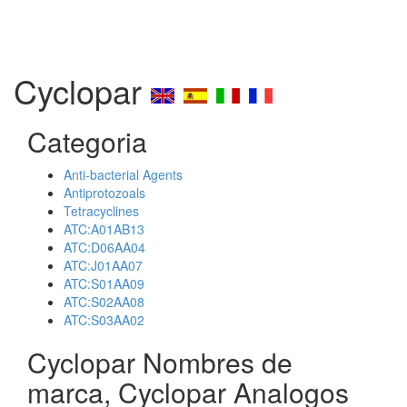
Cyclopar
Categoria
Anti-bacterial Agents
Antiprotozoals
Tetracyclines
ATC:A01AB13
ATC:D06AA04
ATC:J01AA07
ATC:S01AA09
ATC:S02AA08
ATC:S03AA02
Cyclopar Nombres de
marca, Cyclopar Analogos