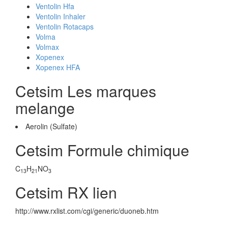
Ventolin Hfa
Ventolin Inhaler
Ventolin Rotacaps
Volma
Volmax
Xopenex
Xopenex HFA
Cetsim Les marques
melange
Aerolin (Sulfate)
Cetsim Formule chimique
C
H
NO
13
21
3
Cetsim RX lien
http://www.rxlist.com/cgi/generic/duoneb.htm