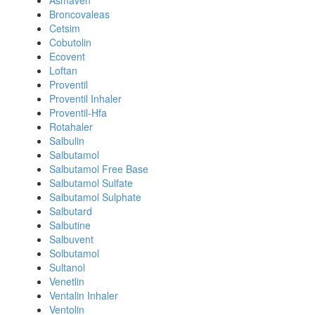
Asmaven
Broncovaleas
Cetsim
Cobutolin
Ecovent
Loftan
Proventil
Proventil Inhaler
Proventil-Hfa
Rotahaler
Salbulin
Salbutamol
Salbutamol Free Base
Salbutamol Sulfate
Salbutamol Sulphate
Salbutard
Salbutine
Salbuvent
Solbutamol
Sultanol
Venetlin
Ventalin Inhaler
Ventolin