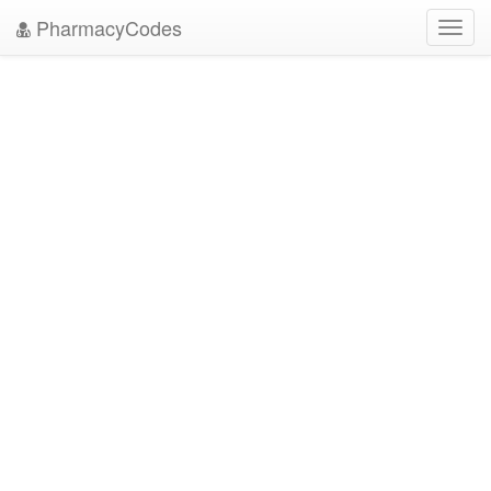
PharmacyCodes
Toggl
navig