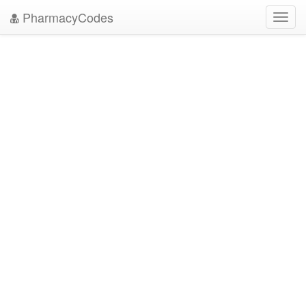
PharmacyCodes
Toggl
navig