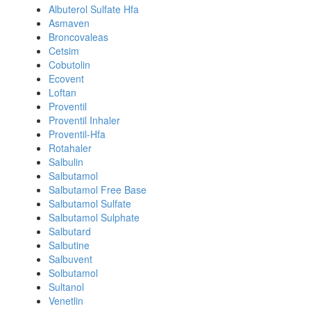
Albuterol Sulfate Hfa
Asmaven
Broncovaleas
Cetsim
Cobutolin
Ecovent
Loftan
Proventil
Proventil Inhaler
Proventil-Hfa
Rotahaler
Salbulin
Salbutamol
Salbutamol Free Base
Salbutamol Sulfate
Salbutamol Sulphate
Salbutard
Salbutine
Salbuvent
Solbutamol
Sultanol
Venetlin