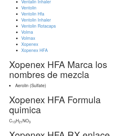
Ventalin Inhaler
Ventolin
Ventolin Hfa
Ventolin Inhaler
Ventolin Rotacaps
Volma
Volmax
Xopenex
Xopenex HFA
Xopenex HFA Marca los
nombres de mezcla
Aerolin (Sulfate)
Xopenex HFA Formula
quimica
C
H
NO
13
21
3
Xopenex HFA RX enlace