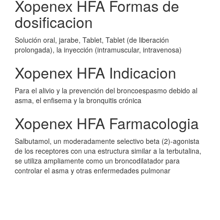
Xopenex HFA Formas de
dosificacion
Solución oral, jarabe, Tablet, Tablet (de liberación
prolongada), la inyección (intramuscular, intravenosa)
Xopenex HFA Indicacion
Para el alivio y la prevención del broncoespasmo debido al
asma, el enfisema y la bronquitis crónica
Xopenex HFA Farmacologia
Salbutamol, un moderadamente selectivo beta (2)-agonista
de los receptores con una estructura similar a la terbutalina,
se utiliza ampliamente como un broncodilatador para
controlar el asma y otras enfermedades pulmonar
obstructiva crónica. El R- Isómero, levalbuterol, es
responsable de la broncodilatación, mientras que el isómero-
S aumenta la reactividad bronquial.