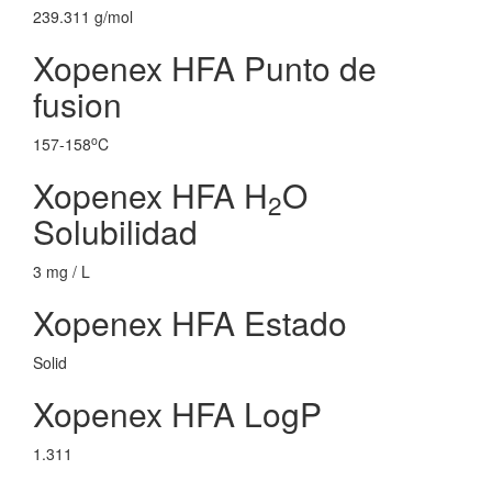
239.311 g/mol
Xopenex HFA Punto de
fusion
o
157-158
C
Xopenex HFA H
O
2
Solubilidad
3 mg / L
Xopenex HFA Estado
Solid
Xopenex HFA LogP
1.311