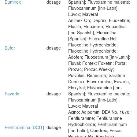
Dumirox
dosage
Spanish]; Fluvoxamine maleate;
Fluvoxaminum [Inn-Latin];
Luvox; Maveral
Animex-On; Deprex; Fluoxetine;
Fluctin; Fluoxeren; Fluoxetina
[Inn-Spanish]; Fluoxetina
[Spanish]; Fluoxetine Hcl;
Fluoxetine Hydrochloride;
Eufor
dosage
Fluoxetine Hydrochloride:
Adofen; Fluoxetinum [Inn-Latin];
Fluval; Fontex; Foxetin; Portal;
Prozac; Prozac Weekly;
Pulvules; Reneuron; Sarafem
Dumirox; Fluvoxamine; Fevarin;
Floxyfral; Fluvoxamina [Inn-
Faverin
dosage
Spanish]; Fluvoxamine maleate;
Fluvoxaminum [Inn-Latin];
Luvox; Maveral
Acino; Adipomin; DEA No. 1670;
Fenfluramine; Fenfluramine
Hydrochloride; Fenfluraminum
Fenfluramina [DCIT]
dosage
[Inn-Latin]; Obedrex; Pesos;
Ponderax Pa; Ponderex;