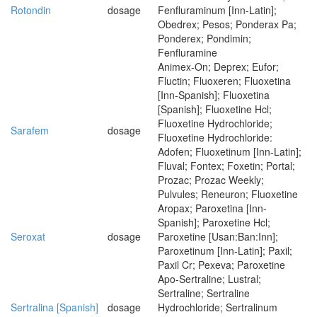
Rotondin
dosage
Fenfluraminum [Inn-Latin];
Obedrex; Pesos; Ponderax Pa;
Ponderex; Pondimin;
Fenfluramine
Animex-On; Deprex; Eufor;
Fluctin; Fluoxeren; Fluoxetina
[Inn-Spanish]; Fluoxetina
[Spanish]; Fluoxetine Hcl;
Fluoxetine Hydrochloride;
Sarafem
dosage
Fluoxetine Hydrochloride:
Adofen; Fluoxetinum [Inn-Latin];
Fluval; Fontex; Foxetin; Portal;
Prozac; Prozac Weekly;
Pulvules; Reneuron; Fluoxetine
Aropax; Paroxetina [Inn-
Spanish]; Paroxetine Hcl;
Seroxat
dosage
Paroxetine [Usan:Ban:Inn];
Paroxetinum [Inn-Latin]; Paxil;
Paxil Cr; Pexeva; Paroxetine
Apo-Sertraline; Lustral;
Sertraline; Sertraline
Sertralina [Spanish]
dosage
Hydrochloride; Sertralinum