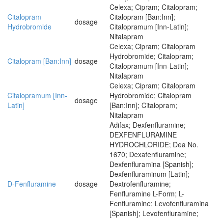
Celexa; Cipram; Citalopram;
Citalopram
Citalopram [Ban:Inn];
dosage
Hydrobromide
Citalopramum [Inn-Latin];
Nitalapram
Celexa; Cipram; Citalopram
Hydrobromide; Citalopram;
Citalopram [Ban:Inn]
dosage
Citalopramum [Inn-Latin];
Nitalapram
Celexa; Cipram; Citalopram
Citalopramum [Inn-
Hydrobromide; Citalopram
dosage
Latin]
[Ban:Inn]; Citalopram;
Nitalapram
Adifax; Dexfenfluramine;
DEXFENFLURAMINE
HYDROCHLORIDE; Dea No.
1670; Dexafenfluramine;
Dexfenfluramina [Spanish];
Dexfenfluraminum [Latin];
D-Fenfluramine
dosage
Dextrofenfluramine;
Fenfluramine L-Form; L-
Fenfluramine; Levofenfluramina
[Spanish]; Levofenfluramine;