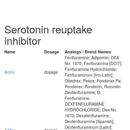
Serotonin reuptake
inhibitor
Name
Dosage
Analogs / Brand Names
Fenfluramine; Adipomin; DEA
No. 1670; Fenfluramina [DCIT];
Fenfluramine Hydrochloride;
Acino
dosage
Fenfluraminum [Inn-Latin];
Obedrex; Pesos; Ponderax Pa;
Ponderex; Pondimin; Rotondin
Dexfenfluramine; D-
Fenfluramine;
DEXFENFLURAMINE
HYDROCHLORIDE; Dea No.
1670; Dexafenfluramine;
Dexfenfluramina [Spanish];
Dexfenfluraminum [Latin];