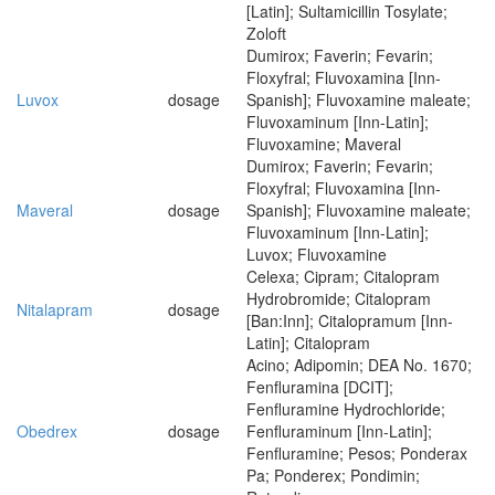
[Latin]; Sultamicillin Tosylate;
Zoloft
Dumirox; Faverin; Fevarin;
Floxyfral; Fluvoxamina [Inn-
Luvox
dosage
Spanish]; Fluvoxamine maleate;
Fluvoxaminum [Inn-Latin];
Fluvoxamine; Maveral
Dumirox; Faverin; Fevarin;
Floxyfral; Fluvoxamina [Inn-
Maveral
dosage
Spanish]; Fluvoxamine maleate;
Fluvoxaminum [Inn-Latin];
Luvox; Fluvoxamine
Celexa; Cipram; Citalopram
Hydrobromide; Citalopram
Nitalapram
dosage
[Ban:Inn]; Citalopramum [Inn-
Latin]; Citalopram
Acino; Adipomin; DEA No. 1670;
Fenfluramina [DCIT];
Fenfluramine Hydrochloride;
Obedrex
dosage
Fenfluraminum [Inn-Latin];
Fenfluramine; Pesos; Ponderax
Pa; Ponderex; Pondimin;