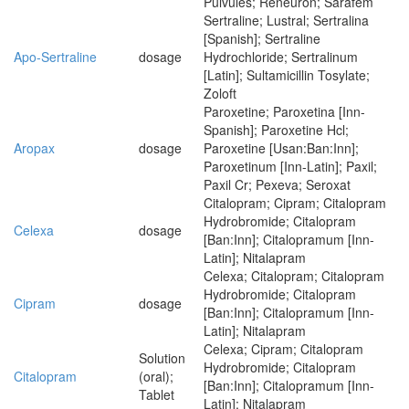
Pulvules; Reneuron; Sarafem
Sertraline; Lustral; Sertralina
[Spanish]; Sertraline
Apo-Sertraline
dosage
Hydrochloride; Sertralinum
[Latin]; Sultamicillin Tosylate;
Zoloft
Paroxetine; Paroxetina [Inn-
Spanish]; Paroxetine Hcl;
Aropax
dosage
Paroxetine [Usan:Ban:Inn];
Paroxetinum [Inn-Latin]; Paxil;
Paxil Cr; Pexeva; Seroxat
Citalopram; Cipram; Citalopram
Hydrobromide; Citalopram
Celexa
dosage
[Ban:Inn]; Citalopramum [Inn-
Latin]; Nitalapram
Celexa; Citalopram; Citalopram
Hydrobromide; Citalopram
Cipram
dosage
[Ban:Inn]; Citalopramum [Inn-
Latin]; Nitalapram
Celexa; Cipram; Citalopram
Solution
Hydrobromide; Citalopram
Citalopram
(oral);
[Ban:Inn]; Citalopramum [Inn-
Tablet
Latin]; Nitalapram