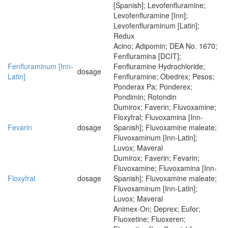
[Spanish]; Levofenfluramine;
Levofenfluramine [Inn];
Levofenfluraminum [Latin];
Redux
Acino; Adipomin; DEA No. 1670;
Fenfluramina [DCIT];
Fenfluraminum [Inn-
Fenfluramine Hydrochloride;
dosage
Latin]
Fenfluramine; Obedrex; Pesos;
Ponderax Pa; Ponderex;
Pondimin; Rotondin
Dumirox; Faverin; Fluvoxamine;
Floxyfral; Fluvoxamina [Inn-
Fevarin
dosage
Spanish]; Fluvoxamine maleate;
Fluvoxaminum [Inn-Latin];
Luvox; Maveral
Dumirox; Faverin; Fevarin;
Fluvoxamine; Fluvoxamina [Inn-
Floxyfral
dosage
Spanish]; Fluvoxamine maleate;
Fluvoxaminum [Inn-Latin];
Luvox; Maveral
Animex-On; Deprex; Eufor;
Fluoxetine; Fluoxeren;