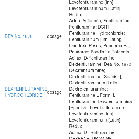
Levofenfluramine [Inn];
Levofenfluraminum [Latin];
Redux
Acino; Adipomin; Fenfluramine;
Fenfluramina [DCIT];
Fenfluramine Hydrochloride;
DEA No. 1670
dosage
Fenfluraminum [Inn-Latin];
Obedrex; Pesos; Ponderax Pa;
Ponderex; Pondimin; Rotondin
Adifax; D-Fenfluramine;
Dexfenfluramine; Dea No. 1670;
Dexafenfluramine;
Dexfenfluramina [Spanish];
Dexfenfluraminum [Latin];
DEXFENFLURAMINE
Dextrofenfluramine;
dosage
HYDROCHLORIDE
Fenfluramine L-Form; L-
Fenfluramine; Levofenfluramina
[Spanish]; Levofenfluramine;
Levofenfluramine [Inn];
Levofenfluraminum [Latin];
Redux
Adifax; D-Fenfluramine;
DEXFENFLURAMINE