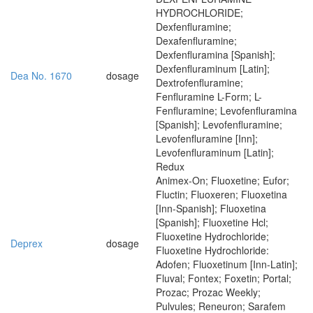
HYDROCHLORIDE;
Dexfenfluramine;
Dexafenfluramine;
Dexfenfluramina [Spanish];
Dexfenfluraminum [Latin];
Dea No. 1670
dosage
Dextrofenfluramine;
Fenfluramine L-Form; L-
Fenfluramine; Levofenfluramina
[Spanish]; Levofenfluramine;
Levofenfluramine [Inn];
Levofenfluraminum [Latin];
Redux
Animex-On; Fluoxetine; Eufor;
Fluctin; Fluoxeren; Fluoxetina
[Inn-Spanish]; Fluoxetina
[Spanish]; Fluoxetine Hcl;
Fluoxetine Hydrochloride;
Deprex
dosage
Fluoxetine Hydrochloride:
Adofen; Fluoxetinum [Inn-Latin];
Fluval; Fontex; Foxetin; Portal;
Prozac; Prozac Weekly;
Pulvules; Reneuron; Sarafem