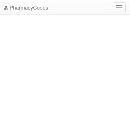
PharmacyCodes
Toggl
navig