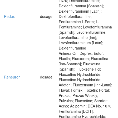
1670; Dexafenfluramine;
Dexfenfluramina [Spanish];
Dexfenfluraminum [Latin];
Redux
dosage
Dextrofenfluramine;
Fenfluramine L-Form; L-
Fenfluramine; Levofenfluramina
[Spanish]; Levofenfluramine;
Levofenfluramine [Inn];
Levofenfluraminum [Latin];
Dexfenfluramine
Animex-On; Deprex; Eufor;
Fluctin; Fluoxeren; Fluoxetina
[Inn-Spanish]; Fluoxetina
[Spanish]; Fluoxetine Hcl;
Fluoxetine Hydrochloride;
Reneuron
dosage
Fluoxetine Hydrochloride:
Adofen; Fluoxetinum [Inn-Latin];
Fluval; Fontex; Foxetin; Portal;
Prozac; Prozac Weekly;
Pulvules; Fluoxetine; Sarafem
Acino; Adipomin; DEA No. 1670;
Fenfluramina [DCIT];
Fenfluramine Hydrochloride;