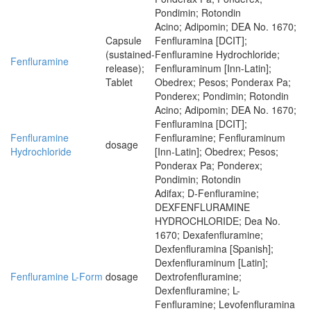
Pondimin; Rotondin
Acino; Adipomin; DEA No. 1670;
Capsule
Fenfluramina [DCIT];
(sustained-
Fenfluramine Hydrochloride;
Fenfluramine
release);
Fenfluraminum [Inn-Latin];
Tablet
Obedrex; Pesos; Ponderax Pa;
Ponderex; Pondimin; Rotondin
Acino; Adipomin; DEA No. 1670;
Fenfluramina [DCIT];
Fenfluramine
Fenfluramine; Fenfluraminum
dosage
Hydrochloride
[Inn-Latin]; Obedrex; Pesos;
Ponderax Pa; Ponderex;
Pondimin; Rotondin
Adifax; D-Fenfluramine;
DEXFENFLURAMINE
HYDROCHLORIDE; Dea No.
1670; Dexafenfluramine;
Dexfenfluramina [Spanish];
Dexfenfluraminum [Latin];
Fenfluramine L-Form
dosage
Dextrofenfluramine;
Dexfenfluramine; L-
Fenfluramine; Levofenfluramina