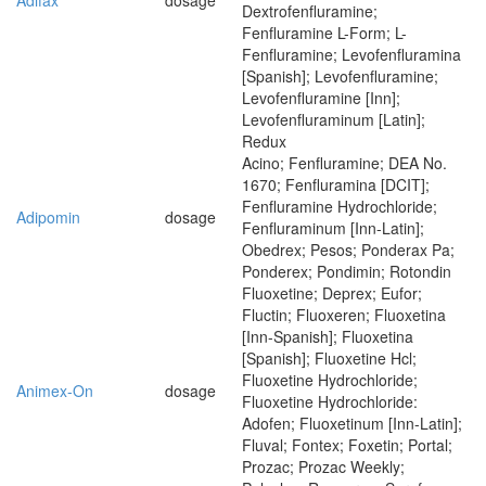
Adifax
dosage
Dextrofenfluramine;
Fenfluramine L-Form; L-
Fenfluramine; Levofenfluramina
[Spanish]; Levofenfluramine;
Levofenfluramine [Inn];
Levofenfluraminum [Latin];
Redux
Acino; Fenfluramine; DEA No.
1670; Fenfluramina [DCIT];
Fenfluramine Hydrochloride;
Adipomin
dosage
Fenfluraminum [Inn-Latin];
Obedrex; Pesos; Ponderax Pa;
Ponderex; Pondimin; Rotondin
Fluoxetine; Deprex; Eufor;
Fluctin; Fluoxeren; Fluoxetina
[Inn-Spanish]; Fluoxetina
[Spanish]; Fluoxetine Hcl;
Fluoxetine Hydrochloride;
Animex-On
dosage
Fluoxetine Hydrochloride:
Adofen; Fluoxetinum [Inn-Latin];
Fluval; Fontex; Foxetin; Portal;
Prozac; Prozac Weekly;