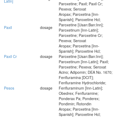
Latin]
Paroxetine; Paxil; Paxil Cr;
Pexeva; Seroxat
Aropax; Paroxetina [Inn-
Spanish]; Paroxetine Hcl;
Paroxetine [Usan:Ban:Inn];
Paxil
dosage
Paroxetinum [Inn-Latin];
Paroxetine; Paroxetine Cr;
Pexeva; Seroxat
Aropax; Paroxetina [Inn-
Spanish]; Paroxetine Hcl;
Paxil Cr
dosage
Paroxetine [Usan:Ban:Inn];
Paroxetinum [Inn-Latin]; Paxil;
Paroxetine; Pexeva; Seroxat
Acino; Adipomin; DEA No. 1670;
Fenfluramina [DCIT];
Fenfluramine Hydrochloride;
Pesos
dosage
Fenfluraminum [Inn-Latin];
Obedrex; Fenfluramine;
Ponderax Pa; Ponderex;
Pondimin; Rotondin
Aropax; Paroxetina [Inn-
Spanish]; Paroxetine Hcl;