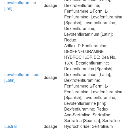
Levofenfluramine
dosage
Dextrofenfluramine;
[Inn]
Fenfluramine L-Form; L-
Fenfluramine; Levofenfluramina
[Spanish]; Levofenfluramine;
Dexfenfluramine;
Levofenfluraminum [Latin];
Redux
Adifax; D-Fenfluramine;
DEXFENFLURAMINE
HYDROCHLORIDE; Dea No.
1670; Dexafenfluramine;
Dexfenfluramina [Spanish];
Levofenfluraminum
Dexfenfluraminum [Latin];
dosage
[Latin]
Dextrofenfluramine;
Fenfluramine L-Form; L-
Fenfluramine; Levofenfluramina
[Spanish]; Levofenfluramine;
Levofenfluramine [Inn];
Dexfenfluramine; Redux
Apo-Sertraline; Sertraline;
Sertralina [Spanish]; Sertraline
Lustral
dosage
Hydrochloride; Sertralinum