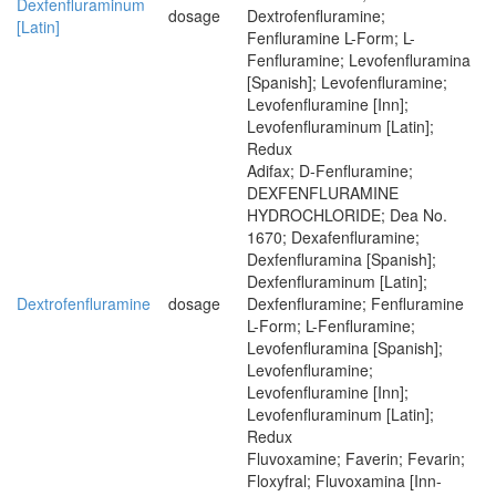
Dexfenfluraminum
dosage
Dextrofenfluramine;
[Latin]
Fenfluramine L-Form; L-
Fenfluramine; Levofenfluramina
[Spanish]; Levofenfluramine;
Levofenfluramine [Inn];
Levofenfluraminum [Latin];
Redux
Adifax; D-Fenfluramine;
DEXFENFLURAMINE
HYDROCHLORIDE; Dea No.
1670; Dexafenfluramine;
Dexfenfluramina [Spanish];
Dexfenfluraminum [Latin];
Dextrofenfluramine
dosage
Dexfenfluramine; Fenfluramine
L-Form; L-Fenfluramine;
Levofenfluramina [Spanish];
Levofenfluramine;
Levofenfluramine [Inn];
Levofenfluraminum [Latin];
Redux
Fluvoxamine; Faverin; Fevarin;
Floxyfral; Fluvoxamina [Inn-