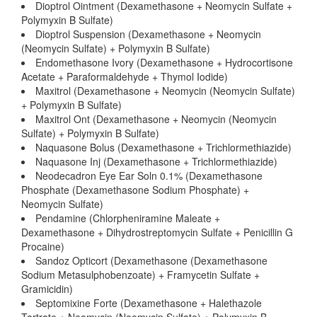
Dioptrol Ointment (Dexamethasone + Neomycin Sulfate +
Polymyxin B Sulfate)
Dioptrol Suspension (Dexamethasone + Neomycin
(Neomycin Sulfate) + Polymyxin B Sulfate)
Endomethasone Ivory (Dexamethasone + Hydrocortisone
Acetate + Paraformaldehyde + Thymol Iodide)
Maxitrol (Dexamethasone + Neomycin (Neomycin Sulfate)
+ Polymyxin B Sulfate)
Maxitrol Ont (Dexamethasone + Neomycin (Neomycin
Sulfate) + Polymyxin B Sulfate)
Naquasone Bolus (Dexamethasone + Trichlormethiazide)
Naquasone Inj (Dexamethasone + Trichlormethiazide)
Neodecadron Eye Ear Soln 0.1% (Dexamethasone
Phosphate (Dexamethasone Sodium Phosphate) +
Neomycin Sulfate)
Pendamine (Chlorpheniramine Maleate +
Dexamethasone + Dihydrostreptomycin Sulfate + Penicillin G
Procaine)
Sandoz Opticort (Dexamethasone (Dexamethasone
Sodium Metasulphobenzoate) + Framycetin Sulfate +
Gramicidin)
Septomixine Forte (Dexamethasone + Halethazole