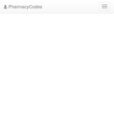
PharmacyCodes
Toggl
navig