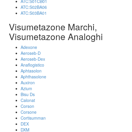
ATC:S01CB01
ATC:S02BA06
ATC:S03BA01
Visumetazone Marchi,
Visumetazone Analoghi
Adexone
Aeroseb-D
Aeroseb-Dex
Anaflogistico
Aphtasolon
Aphthasolone
Auxiron
Azium
Bisu Ds
Calonat
Corson
Corsone
Cortisumman
DEX
DXM