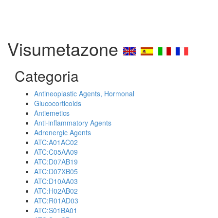
Visumetazone
Categoria
Antineoplastic Agents, Hormonal
Glucocorticoids
Antiemetics
Anti-inflammatory Agents
Adrenergic Agents
ATC:A01AC02
ATC:C05AA09
ATC:D07AB19
ATC:D07XB05
ATC:D10AA03
ATC:H02AB02
ATC:R01AD03
ATC:S01BA01