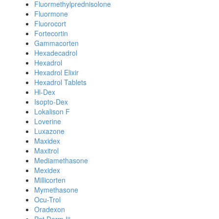
Fluormethylprednisolone
Fluormone
Fluorocort
Fortecortin
Gammacorten
Hexadecadrol
Hexadrol
Hexadrol Elixir
Hexadrol Tablets
Hl-Dex
Isopto-Dex
Lokalison F
Loverine
Luxazone
Maxidex
Maxitrol
Mediamethasone
Mexidex
Millicorten
Mymethasone
Ocu-Trol
Oradexon