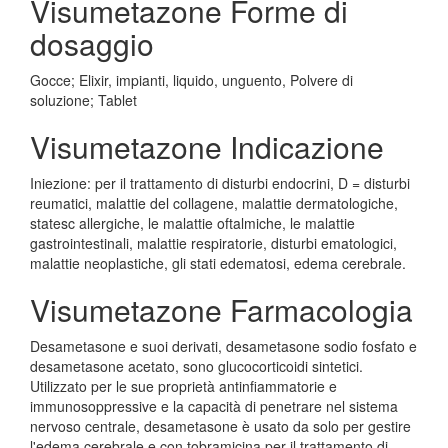
Visumetazone Forme di
dosaggio
Gocce; Elixir, impianti, liquido, unguento, Polvere di
soluzione; Tablet
Visumetazone Indicazione
Iniezione: per il trattamento di disturbi endocrini, D = disturbi
reumatici, malattie del collagene, malattie dermatologiche,
statesc allergiche, le malattie oftalmiche, le malattie
gastrointestinali, malattie respiratorie, disturbi ematologici,
malattie neoplastiche, gli stati edematosi, edema cerebrale.
Visumetazone Farmacologia
Desametasone e suoi derivati, desametasone sodio fosfato e
desametasone acetato, sono glucocorticoidi sintetici.
Utilizzato per le sue proprietà antinfiammatorie e
immunosoppressive e la capacità di penetrare nel sistema
nervoso centrale, desametasone è usato da solo per gestire
l'edema cerebrale e con tobramicina per il trattamento di