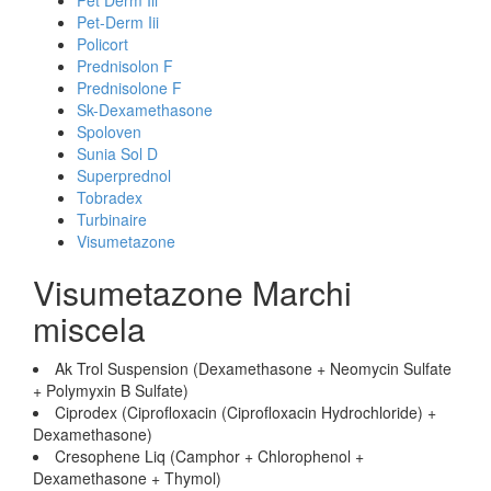
Pet Derm Iii
Pet-Derm Iii
Policort
Prednisolon F
Prednisolone F
Sk-Dexamethasone
Spoloven
Sunia Sol D
Superprednol
Tobradex
Turbinaire
Visumetazone
Visumetazone Marchi
miscela
Ak Trol Suspension (Dexamethasone + Neomycin Sulfate
+ Polymyxin B Sulfate)
Ciprodex (Ciprofloxacin (Ciprofloxacin Hydrochloride) +
Dexamethasone)
Cresophene Liq (Camphor + Chlorophenol +
Dexamethasone + Thymol)