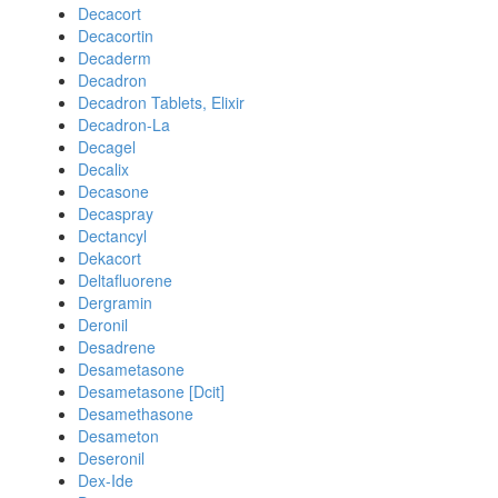
Decacort
Decacortin
Decaderm
Decadron
Decadron Tablets, Elixir
Decadron-La
Decagel
Decalix
Decasone
Decaspray
Dectancyl
Dekacort
Deltafluorene
Dergramin
Deronil
Desadrene
Desametasone
Desametasone [Dcit]
Desamethasone
Desameton
Deseronil
Dex-Ide