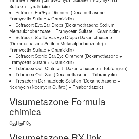
Tartrate + Neomycin (Neomycin Sulfate) + Polymyxin B
Sulfate + Tyrothricin)
Sofracort Ear/Eye Ointment (Dexamethasone +
Framycetin Sulfate + Gramicidin)
Sofracort Eye/Ear Drops (Dexamethasone Sodium
Metasulphobenzoate + Framycetin Sulfate + Gramicidin)
Sofracort Sterile Ear/Eye Drops (Dexamethasone
(Dexamethasone Sodium Metasulphobenzoate) +
Framycetin Sulfate + Gramicidin)
Sofracort Sterile Ear/Eye Ointment (Dexamethasone +
Framycetin Sulfate + Gramicidin)
Tobradex Oph Ointment (Dexamethasone + Tobramycin)
Tobradex Oph Sus (Dexamethasone + Tobramycin)
Tresaderm Dermatologic Solution (Dexamethasone +
Neomycin (Neomycin Sulfate) + Thiabendazole)
Visumetazone Formula
chimica
C
H
FO
22
29
5
Visumetazone RX link