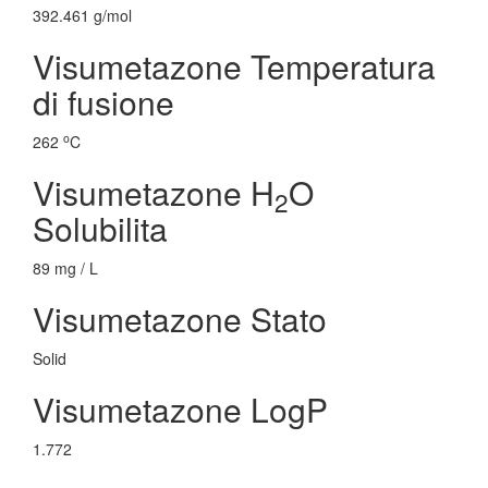
392.461 g/mol
Visumetazone Temperatura
di fusione
o
262
C
Visumetazone H
O
2
Solubilita
89 mg / L
Visumetazone Stato
Solid
Visumetazone LogP
1.772