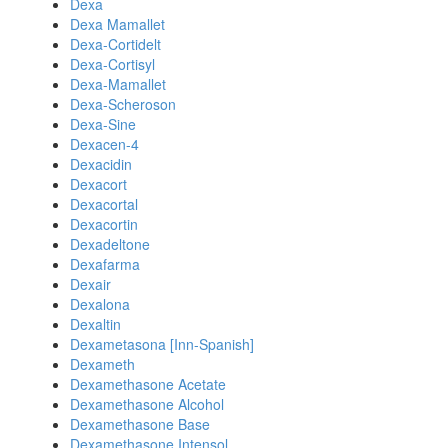
Dexa
Dexa Mamallet
Dexa-Cortidelt
Dexa-Cortisyl
Dexa-Mamallet
Dexa-Scheroson
Dexa-Sine
Dexacen-4
Dexacidin
Dexacort
Dexacortal
Dexacortin
Dexadeltone
Dexafarma
Dexair
Dexalona
Dexaltin
Dexametasona [Inn-Spanish]
Dexameth
Dexamethasone Acetate
Dexamethasone Alcohol
Dexamethasone Base
Dexamethasone Intensol