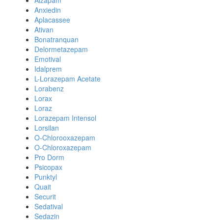
Alzapam
Anxiedin
Aplacassee
Ativan
Bonatranquan
Delormetazepam
Emotival
Idalprem
L-Lorazepam Acetate
Lorabenz
Lorax
Loraz
Lorazepam Intensol
Lorsilan
O-Chlorooxazepam
O-Chloroxazepam
Pro Dorm
Psicopax
Punktyl
Quait
Securit
Sedatival
Sedazin