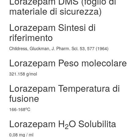
Lorazepam DMS (foglio di
materiale di sicurezza)
Lorazepam Sintesi di
riferimento
Childress, Gluckman, J. Pharm. Sci. 53, 577 (1964)
Lorazepam Peso molecolare
321.158 g/mol
Lorazepam Temperatura di
fusione
o
166-168
C
Lorazepam H
O Solubilita
2
0,08 mg / ml