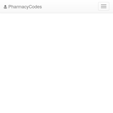
PharmacyCodes
Toggl
navig