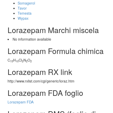
Somagerol
Tavor
Temesta
Wypax
Lorazepam Marchi miscela
No information avaliable
Lorazepam Formula chimica
C
H
Cl
N
O
15
10
2
2
2
Lorazepam RX link
http://www.rxlist.com/cgi/generic/loraz.htm
Lorazepam FDA foglio
Lorazepam FDA