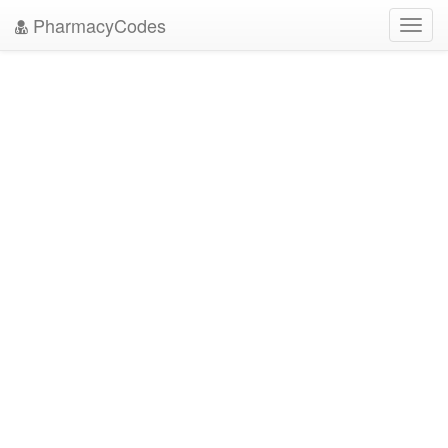
PharmacyCodes
Toggl
navig