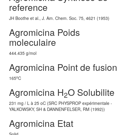
reference
JH Boothe et al., J. Am. Chem. Soc. 75, 4621 (1953)
Agromicina Poids
moleculaire
444.435 g/mol
Agromicina Point de fusion
o
165
C
Agromicina H
O Solubilite
2
231 mg / L à 25 oC (SRC PHYSPROP expérimentale -
YALKOWSKY, SH & DANNENFELSER, RM (1992))
Agromicina Etat
Solid