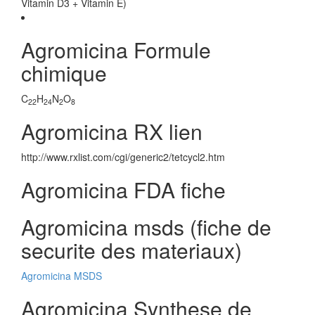
Vitamin D3 + Vitamin E)
Agromicina Formule
chimique
C
H
N
O
22
24
2
8
Agromicina RX lien
http://www.rxlist.com/cgi/generic2/tetcycl2.htm
Agromicina FDA fiche
Agromicina msds (fiche de
securite des materiaux)
Agromicina MSDS
Agromicina Synthese de