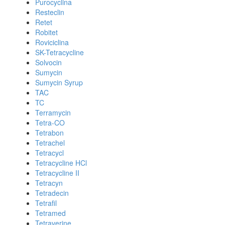
Purocyclina
Resteclin
Retet
Robitet
Roviciclina
SK-Tetracycline
Solvocin
Sumycin
Sumycin Syrup
TAC
TC
Terramycin
Tetra-CO
Tetrabon
Tetrachel
Tetracycl
Tetracycline HCl
Tetracycline II
Tetracyn
Tetradecin
Tetrafil
Tetramed
Tetraverine