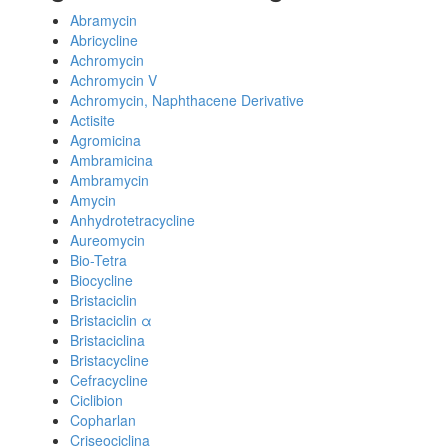
Abramycin
Abricycline
Achromycin
Achromycin V
Achromycin, Naphthacene Derivative
Actisite
Agromicina
Ambramicina
Ambramycin
Amycin
Anhydrotetracycline
Aureomycin
Bio-Tetra
Biocycline
Bristaciclin
Bristaciclin α
Bristaciclina
Bristacycline
Cefracycline
Ciclibion
Copharlan
Criseociclina