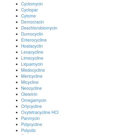
Cyclomycin
Cyclopar
Cytome
Democracin
Deschlorobiomycin
Dumocyclin
Enterocycline
Hostacyclin
Lexacycline
Limecycline
Liquamycin
Medocycline
Mericycline
Micycline
Neocycline
Oletetrin
Omegamycin
Orlycycline
Oxytetracycline HCl
Panmycin
Polycycline
Polyotic