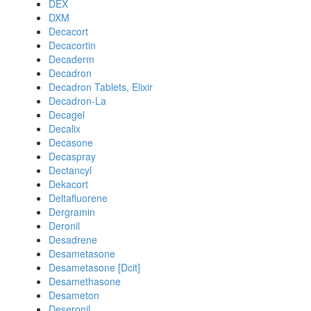
DEX
DXM
Decacort
Decacortin
Decaderm
Decadron
Decadron Tablets, Elixir
Decadron-La
Decagel
Decalix
Decasone
Decaspray
Dectancyl
Dekacort
Deltafluorene
Dergramin
Deronil
Desadrene
Desametasone
Desametasone [Dcit]
Desamethasone
Desameton
Deseronil