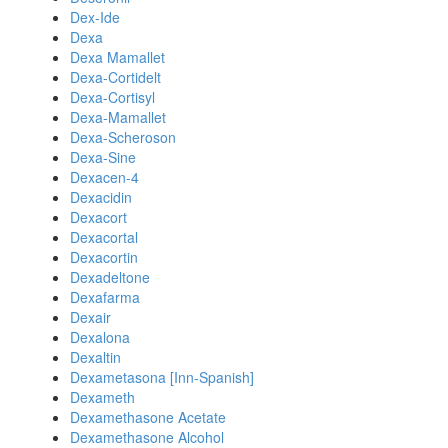
Dex-Ide
Dexa
Dexa Mamallet
Dexa-Cortidelt
Dexa-Cortisyl
Dexa-Mamallet
Dexa-Scheroson
Dexa-Sine
Dexacen-4
Dexacidin
Dexacort
Dexacortal
Dexacortin
Dexadeltone
Dexafarma
Dexair
Dexalona
Dexaltin
Dexametasona [Inn-Spanish]
Dexameth
Dexamethasone Acetate
Dexamethasone Alcohol