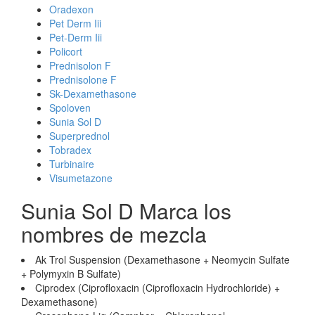
Oradexon
Pet Derm Iii
Pet-Derm Iii
Policort
Prednisolon F
Prednisolone F
Sk-Dexamethasone
Spoloven
Sunia Sol D
Superprednol
Tobradex
Turbinaire
Visumetazone
Sunia Sol D Marca los
nombres de mezcla
Ak Trol Suspension (Dexamethasone + Neomycin Sulfate
+ Polymyxin B Sulfate)
Ciprodex (Ciprofloxacin (Ciprofloxacin Hydrochloride) +
Dexamethasone)