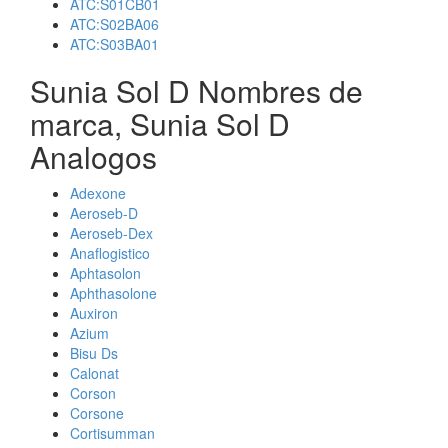
ATC:S01CB01
ATC:S02BA06
ATC:S03BA01
Sunia Sol D Nombres de
marca, Sunia Sol D
Analogos
Adexone
Aeroseb-D
Aeroseb-Dex
Anaflogistico
Aphtasolon
Aphthasolone
Auxiron
Azium
Bisu Ds
Calonat
Corson
Corsone
Cortisumman