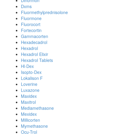
Dinormon
Dxms
Fluormethylprednisolone
Fluormone
Fluorocort
Fortecortin
Gammacorten
Hexadecadrol
Hexadrol
Hexadrol Elixir
Hexadrol Tablets
Hl-Dex
Isopto-Dex
Lokalison F
Loverine
Luxazone
Maxidex
Maxitrol
Mediamethasone
Mexidex
Millicorten
Mymethasone
Ocu-Trol