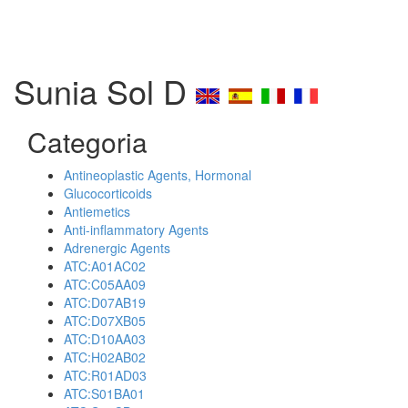
Sunia Sol D
Categoria
Antineoplastic Agents, Hormonal
Glucocorticoids
Antiemetics
Anti-inflammatory Agents
Adrenergic Agents
ATC:A01AC02
ATC:C05AA09
ATC:D07AB19
ATC:D07XB05
ATC:D10AA03
ATC:H02AB02
ATC:R01AD03
ATC:S01BA01