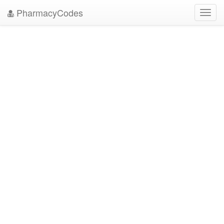
PharmacyCodes
Toggl
navig