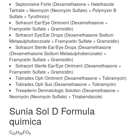
Septomixine Forte (Dexamethasone + Halethazole
Tartrate + Neomycin (Neomycin Sulfate) + Polymyxin B
Sulfate + Tyrothricin)
Sofracort Ear/Eye Ointment (Dexamethasone +
Framycetin Sulfate + Gramicidin)
Sofracort Eye/Ear Drops (Dexamethasone Sodium
Metasulphobenzoate + Framycetin Sulfate + Gramicidin)
Sofracort Sterile Ear/Eye Drops (Dexamethasone
(Dexamethasone Sodium Metasulphobenzoate) +
Framycetin Sulfate + Gramicidin)
Sofracort Sterile Ear/Eye Ointment (Dexamethasone +
Framycetin Sulfate + Gramicidin)
Tobradex Oph Ointment (Dexamethasone + Tobramycin)
Tobradex Oph Sus (Dexamethasone + Tobramycin)
Tresaderm Dermatologic Solution (Dexamethasone +
Neomycin (Neomycin Sulfate) + Thiabendazole)
Sunia Sol D Formula
quimica
C
H
FO
22
29
5