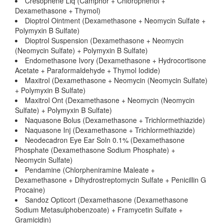
Cresophene Liq (Camphor + Chlorophenol +
Dexamethasone + Thymol)
Dioptrol Ointment (Dexamethasone + Neomycin Sulfate +
Polymyxin B Sulfate)
Dioptrol Suspension (Dexamethasone + Neomycin
(Neomycin Sulfate) + Polymyxin B Sulfate)
Endomethasone Ivory (Dexamethasone + Hydrocortisone
Acetate + Paraformaldehyde + Thymol Iodide)
Maxitrol (Dexamethasone + Neomycin (Neomycin Sulfate)
+ Polymyxin B Sulfate)
Maxitrol Ont (Dexamethasone + Neomycin (Neomycin
Sulfate) + Polymyxin B Sulfate)
Naquasone Bolus (Dexamethasone + Trichlormethiazide)
Naquasone Inj (Dexamethasone + Trichlormethiazide)
Neodecadron Eye Ear Soln 0.1% (Dexamethasone
Phosphate (Dexamethasone Sodium Phosphate) +
Neomycin Sulfate)
Pendamine (Chlorpheniramine Maleate +
Dexamethasone + Dihydrostreptomycin Sulfate + Penicillin G
Procaine)
Sandoz Opticort (Dexamethasone (Dexamethasone
Sodium Metasulphobenzoate) + Framycetin Sulfate +
Gramicidin)