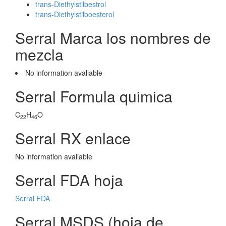
trans-Diethylstilbestrol
trans-Diethylstilboesterol
Serral Marca los nombres de
mezcla
No information avaliable
Serral Formula quimica
C
H
O
22
46
Serral RX enlace
No information avaliable
Serral FDA hoja
Serral FDA
Serral MSDS (hoja de