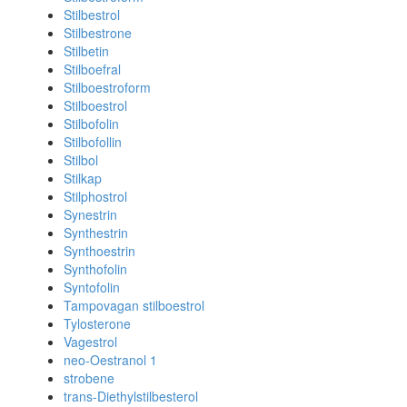
Stilbestrol
Stilbestrone
Stilbetin
Stilboefral
Stilboestroform
Stilboestrol
Stilbofolin
Stilbofollin
Stilbol
Stilkap
Stilphostrol
Synestrin
Synthestrin
Synthoestrin
Synthofolin
Syntofolin
Tampovagan stilboestrol
Tylosterone
Vagestrol
neo-Oestranol 1
strobene
trans-Diethylstilbesterol