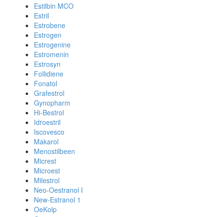
Estilbin MCO
Estril
Estrobene
Estrogen
Estrogenine
Estromenin
Estrosyn
Follidiene
Fonatol
Grafestrol
Gynopharm
Hi-Bestrol
Idroestril
Iscovesco
Makarol
Menostilbeen
Micrest
Microest
Milestrol
Neo-Oestranol I
New-Estranol 1
OeKolp