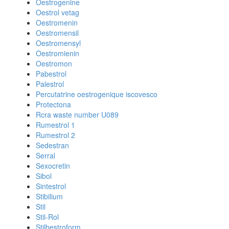
Oestrogenine
Oestrol vetag
Oestromenin
Oestromensil
Oestromensyl
Oestromienin
Oestromon
Pabestrol
Palestrol
Percutatrine oestrogenique iscovesco
Protectona
Rcra waste number U089
Rumestrol 1
Rumestrol 2
Sedestran
Serral
Sexocretin
Sibol
Sintestrol
Stibilium
Stil
Stil-Rol
Stilbestroform