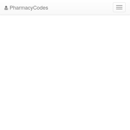
PharmacyCodes
Toggl
navig