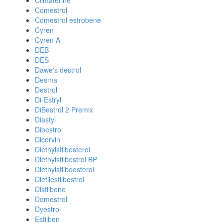
Climaterine
Comestrol
Comestrol estrobene
Cyren
Cyren A
DEB
DES
Dawe's destrol
Desma
Destrol
Di-Estryl
DiBestrol 2 Premix
Diastyl
Dibestrol
Dicorvin
Diethylstilbesterol
Diethylstilbestrol BP
Diethylstilboesterol
Dietilestilbestrol
Distilbene
Domestrol
Dyestrol
Estilben